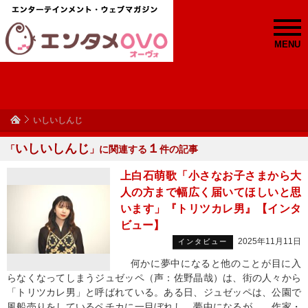
MENU
いしいしんじ
いしいしんじ
１
「
」に関連する
件の記事
上白石萌歌「小さなお子さまから大
人の方まで幅広く届いてほしいと思
います」『トリツカレ男』【インタ
ビュー】
2025年11月11日
インタビュー
何かに夢中になると他のことが目に入
らなくなってしまうジュゼッペ（声：佐野晶哉）は、街の人々から
「トリツカレ男」と呼ばれている。ある日、ジュゼッペは、公園で
風船売りをしているペチカに一目ぼれし、夢中になるが…。作家・