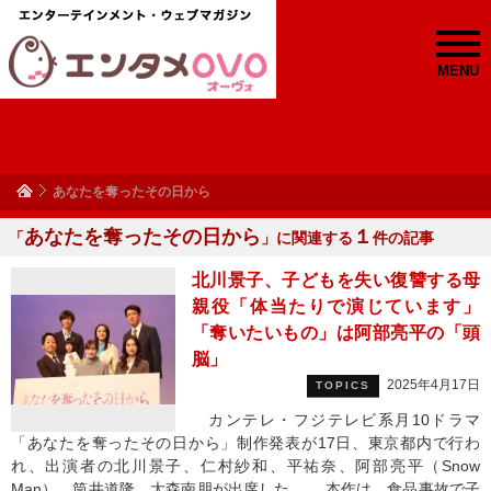
MENU
あなたを奪ったその日から
あなたを奪ったその日から
１
「
」に関連する
件の記事
北川景子、子どもを失い復讐する母
親役「体当たりで演じています」
「奪いたいもの」は阿部亮平の「頭
脳」
2025年4月17日
TOPICS
カンテレ・フジテレビ系月10ドラマ
「あなたを奪ったその日から」制作発表が17日、東京都内で行わ
れ、出演者の北川景子、仁村紗和、平祐奈、阿部亮平（Snow
Man）、筒井道隆、大森南朋が出席した。 本作は、食品事故で子