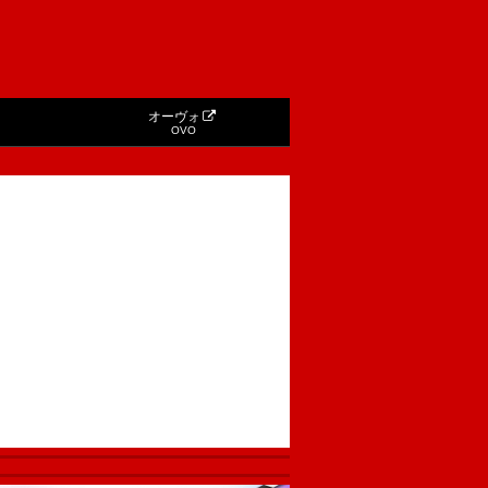
オーヴォ
OVO