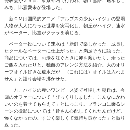
発表会が２３日、東京都内で行われ、朝丘雪路、速水もこ
みち、比嘉愛未が登場した。
新ＣＭは国民的アニメ「アルプスの少女ハイジ」の登場
人物が大人になった世界を実写化し、朝丘がハイジ、速水
がペーター、比嘉がクララを演じる。
ペーター役について速水は「新鮮で楽しかった。成長し
たクールなペーターに仕上がった」と満足そうに語った。
商品については、お湯を注ぐときに卵を溶いたり、余った
ご飯を入れたりと、独自のアレンジ方法を紹介。大のオリ
ーブオイル好きな速水だが「（これには）オイルは入れま
せん」と語り会場を沸かせた。
一方、ハイジの赤いワンピース姿で登場した朝丘は、今
回のオファーについて「びっくりしました。こんなにかわ
いいのを着せてもらえて」とにっこり。ブランコに乗るシ
ーンの撮影については「皆さん心配してくれたんだけど、
怖くなかったの。すごく楽しくて気持ち良かった」と振り
返った。