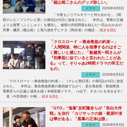
「縦山裕二さんのグッズ欲しい」
2026年8月6日
ドラマ
「今夜もシリアルキラーと待ち合わせ」（関
西テレビ／フジテレビ系）の第6話が5日に放送された。 本作は、警察の正義
よりも復讐（ふくしゅう）を優先し、秘密の共犯関係を結んだ一匹おおかみの
刑事・磯貝（横山裕）と第六感女子ヒナタ（関水渚）の物語 …
続きを読む
「クロスロード ～救命救急の約束～」
「人間関係、特に人を指導するのはすご
く難しいと感じた」「船越英一郎さんが
『刑事面に似ていると言われたことがあ
る』って、そりゃあ2時間ドラマの帝王だ
もの」
2026年8月6日
ドラマ
「クロスロード ～救命救急の約束～」（テレビ朝日系）の第5話が4日に放送
された。 本作は、救命救急医療の最前線でもがく、若き救命医・救急隊員・
警察官らの正義と成長を描く本格医療ドラマ。（※以下、ネタバレを含みます）
遥（今田美桜）や桐 …
続きを読む
「GTO」“鬼塚”反町隆史らが「告白大作
戦」を決行 「カジサックの娘・梶原叶渚
は華がある」「黒幕の正体は誰」
2026年8月4日
ドラマ