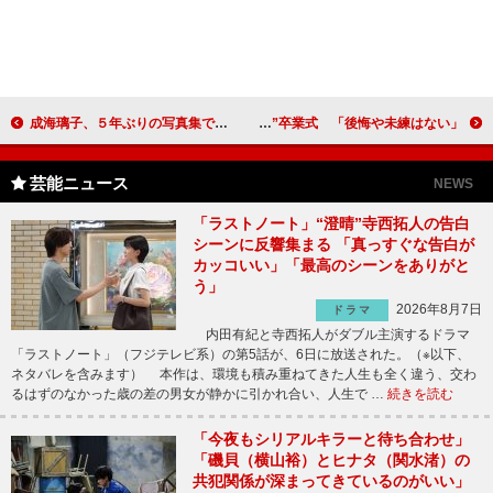
成海璃子、５年ぶりの写真集で水着姿も 「写真集は水着になった方がいい」
武井咲、涙の“セブンティーン”卒業式 「後悔や未練はない」
芸能ニュース
NEWS
「ラストノート」“澄晴”寺西拓人の告白
シーンに反響集まる 「真っすぐな告白が
カッコいい」「最高のシーンをありがと
う」
2026年8月7日
ドラマ
内田有紀と寺西拓人がダブル主演するドラマ
「ラストノート」（フジテレビ系）の第5話が、6日に放送された。（※以下、
ネタバレを含みます） 本作は、環境も積み重ねてきた人生も全く違う、交わ
るはずのなかった歳の差の男女が静かに引かれ合い、人生で …
続きを読む
「今夜もシリアルキラーと待ち合わせ」
「磯貝（横山裕）とヒナタ（関水渚）の
共犯関係が深まってきているのがいい」