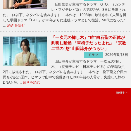
反町隆史が主演するドラマ「GTO」（カンテ
レ・フジテレビ系）の第3話が、3日に放送され
た。（※以下、ネタバレを含みます） 本作は、1998年に放送されて人気を博
した学園ドラマ「GTO」が28年ぶりに連続ドラマとして復活。50代になった“
…
続きを読む
「一次元の挿し木」“唯”白石聖の正体が
判明し騒然 「車椅子だったよね」「宗教
二世の“悠”山田涼介がつらい」
2026年8月3日
ドラマ
山田涼介が主演するドラマ「一次元の挿し
木」（読売テレビ・日本テレビ系）の第5話が、
2日に放送された。（※以下、ネタバレを含みます） 本作は、松下龍之介氏の
同名小説が原作。ヒマラヤ山中で発掘された200年前の人骨が、失踪した妹の
DNAと完 …
続きを読む
more »