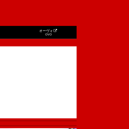
オーヴォ
OVO