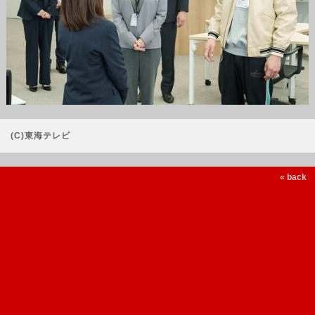
(C)東海テレビ
« back