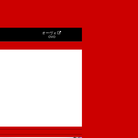
オーヴォ
OVO