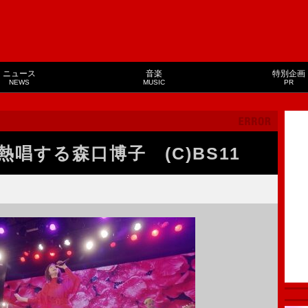
ニュース
音楽
特別企画
NEWS
MUSIC
PR
で熱唱する森口博子 (C)BS11