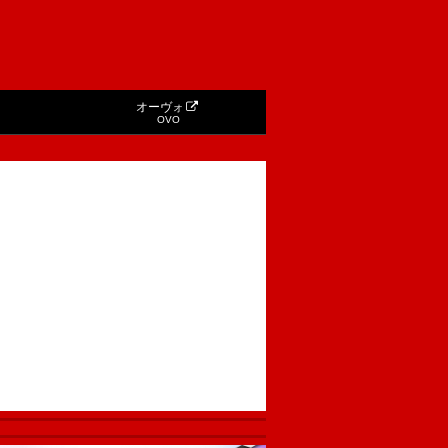
オーヴォ
OVO