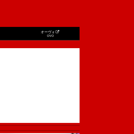
オーヴォ
OVO