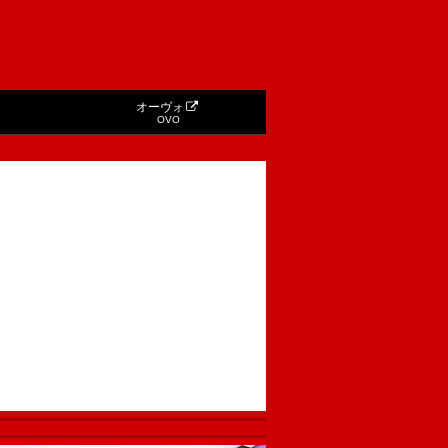
オーヴォ
OVO