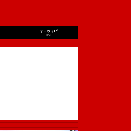
オーヴォ
OVO