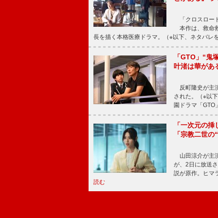
「クロスロード
本作は、救命救
長を描く本格医療ドラマ。（※以下、ネタバレ
「GTO」“
叶渚は華があ
反町隆史が主演
された。（※以
園ドラマ「GTO
「一次元の挿
「宗教二世の
山田涼介が主演
が、2日に放送
説が原作。ヒマラ
読む