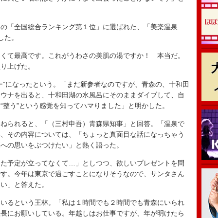
の「全国総合ランキング第１位」に選ばれた、「美楽温泉
験した。
くて最高です。これがうわさの美肌の湯ですか！ 本当だ。
盛り上げた。
”になったという。「まだ新参者なのですが、青森の、十和田
サウナを出ると、十和田湖の水風呂にそのままダイブして、自
“整う”という感覚を知ってハマりました」と明かした。
ねられると、「（三村申吾）青森県知事」と回答。「温泉で
い、その内容については、「ちょっと真面目な話になっちゃう
森への思いをぶつけたい」と熱く語った。
た予定が立ってなくて…」としつつ、欲しいプレゼントを問
です。今年は東京で過ごすことになりそうなので、サンタさん
しい」と答えた。
いるという王林。「私は１時間でも２時間でも青森にいられ
社長にお願いしている。年越しはお仕事ですが、年が明けたら