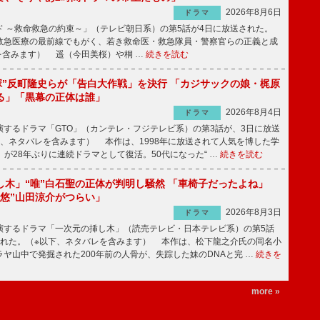
2026年8月6日
ドラマ
 ～救命救急の約束～」（テレビ朝日系）の第5話が4日に放送された。
急医療の最前線でもがく、若き救命医・救急隊員・警察官らの正義と成
を含みます） 遥（今田美桜）や桐 …
続きを読む
鬼塚”反町隆史らが「告白大作戦」を決行 「カジサックの娘・梶原
る」「黒幕の正体は誰」
2026年8月4日
ドラマ
するドラマ「GTO」（カンテレ・フジテレビ系）の第3話が、3日に放送
下、ネタバレを含みます） 本作は、1998年に放送されて人気を博した学
」が28年ぶりに連続ドラマとして復活。50代になった“ …
続きを読む
し木」“唯”白石聖の正体が判明し騒然 「車椅子だったよね」
“悠”山田涼介がつらい」
2026年8月3日
ドラマ
するドラマ「一次元の挿し木」（読売テレビ・日本テレビ系）の第5話
された。（※以下、ネタバレを含みます） 本作は、松下龍之介氏の同名小
ヤ山中で発掘された200年前の人骨が、失踪した妹のDNAと完 …
続きを
more »