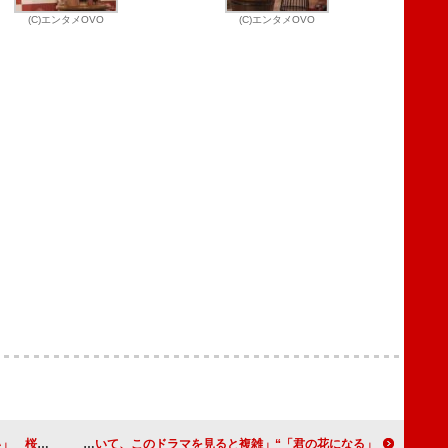
(C)エンタメOVO
(C)エンタメOVO
代を思い出す」
「君の花になる」“弾”高橋文哉ら8LOOMが涙の決断 「びっくりし過ぎて泣いた」「推しがいて、このドラマを見ると複雑」