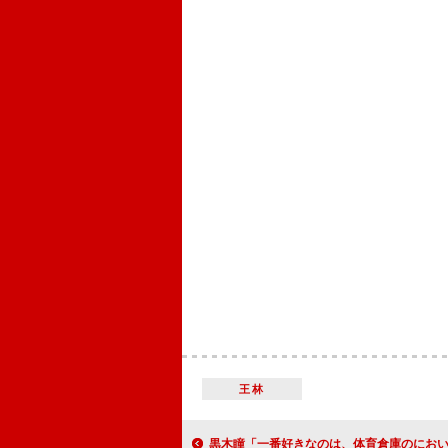
王林
黒木瞳「一番好きなのは、体育倉庫のにおい」 桜井日奈子「バッシュの香ばしいにおいで、青春時