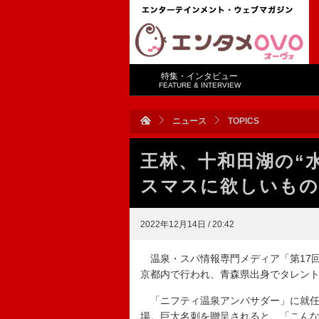
特集・インタビュー
FEATURE & INTERVIEW
ニュース
TOPICS
王林、十和田湖の“
スマスに欲しいもの
2022年12月14日 / 20:42
温泉・スパ情報専門メディア「第17回ニ
京都内で行われ、青森県出身でタレン
「ニフティ温泉アンバサダー」に就任
場。巨大名刺を贈呈されると、「こん