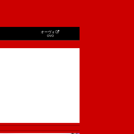
オーヴォ
OVO