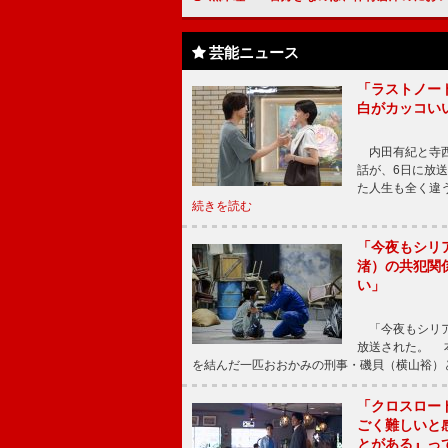
芸能ニュース
「ラストノー
白がカッコい
内田有紀と寺西
話が、6日に放
た人生も全く違
続きを読む
「今夜もシリ
渚）の共犯関
い」
「今夜もシリア
放送された。 
を結んだ一匹おおかみの刑事・磯貝（横山裕）
「クロスロー
ごく難しいと
とがある』っ