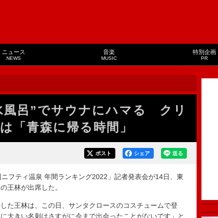
ニュース
音楽
特別企画
NEWS
MUSIC
PR
水風呂”でサウナにハマる クリ
は「青森に帰る時間」
ポスト
シェア
送る
フティ温泉 年間ランキング2022」記者発表会が14日、東
トの王林が出席した。
した王林は、この日、サンタクロースのコスチュームで登
なに大きい名刺はさすがに今まで出会ったことがないです」と