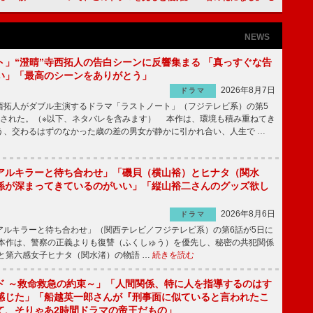
NEWS
ト」“澄晴”寺西拓人の告白シーンに反響集まる 「真っすぐな告
い」「最高のシーンをありがとう」
2026年8月7日
ドラマ
拓人がダブル主演するドラマ「ラストノート」（フジテレビ系）の第5
送された。（※以下、ネタバレを含みます） 本作は、環境も積み重ねてき
う、交わるはずのなかった歳の差の男女が静かに引かれ合い、人生で …
アルキラーと待ち合わせ」「磯貝（横山裕）とヒナタ（関水
係が深まってきているのがいい」「縦山裕二さんのグッズ欲し
2026年8月6日
ドラマ
ルキラーと待ち合わせ」（関西テレビ／フジテレビ系）の第6話が5日に
本作は、警察の正義よりも復讐（ふくしゅう）を優先し、秘密の共犯関係
と第六感女子ヒナタ（関水渚）の物語 …
続きを読む
ド ～救命救急の約束～」「人間関係、特に人を指導するのはす
感じた」「船越英一郎さんが『刑事面に似ていると言われたこ
て、そりゃあ2時間ドラマの帝王だもの」