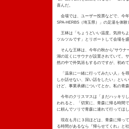
喜んだ。
会場では、ユーザー投票などで、今年
SPA-HERBS（埼玉県）」の足湯を体
王林は「ちょうどいい温度。気持ちよ
ツルツルです」とリポートして会場を
そんな王林は、今年の秋から“サウナー
湖の近くにサウナが設置されていて。
然の中で外気浴もするのですが、初めて
「温泉に一緒に行ってみたい人」を尋
しか話せない、深い話をしたい」とい
けど、事業承継についてとか。私の青
今年のクリスマスは「まだハッキリし
われると、「切実に、青森に帰る時間
に頼んでソリで青森に連れて行ってほ
現在も月に３回ほどは、青森に帰って
る時間があるなら『帰らせてくれ』と