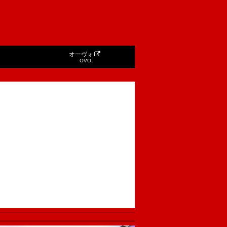
オーヴォ
OVO