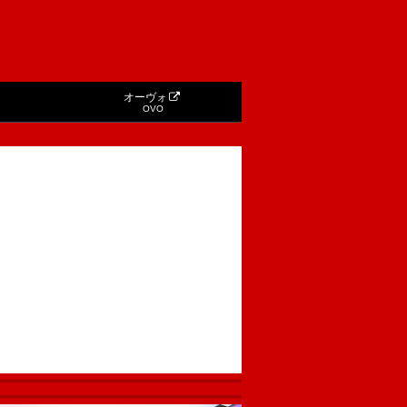
オーヴォ
OVO