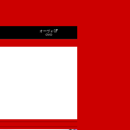
オーヴォ
OVO