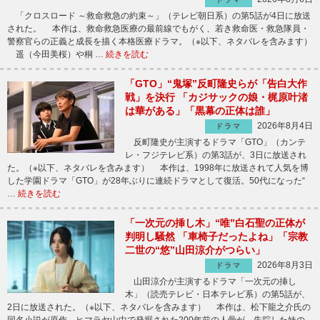
「クロスロード ～救命救急の約束～」（テレビ朝日系）の第5話が4日に放送
された。 本作は、救命救急医療の最前線でもがく、若き救命医・救急隊員・
警察官らの正義と成長を描く本格医療ドラマ。（※以下、ネタバレを含みます）
遥（今田美桜）や桐 …
続きを読む
「GTO」“鬼塚”反町隆史らが「告白大作
戦」を決行 「カジサックの娘・梶原叶渚
は華がある」「黒幕の正体は誰」
2026年8月4日
ドラマ
反町隆史が主演するドラマ「GTO」（カンテ
レ・フジテレビ系）の第3話が、3日に放送され
た。（※以下、ネタバレを含みます） 本作は、1998年に放送されて人気を博
した学園ドラマ「GTO」が28年ぶりに連続ドラマとして復活。50代になった“
…
続きを読む
「一次元の挿し木」“唯”白石聖の正体が
判明し騒然 「車椅子だったよね」「宗教
二世の“悠”山田涼介がつらい」
2026年8月3日
ドラマ
山田涼介が主演するドラマ「一次元の挿し
木」（読売テレビ・日本テレビ系）の第5話が、
2日に放送された。（※以下、ネタバレを含みます） 本作は、松下龍之介氏の