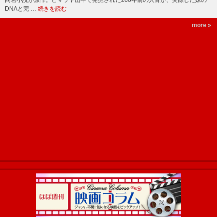
同名小説が原作。ヒマラヤ山中で発掘された200年前の人骨が、失踪した妹の
DNAと完 …
続きを読む
more »