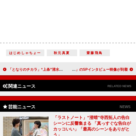
はじめしゃちょー
秋元真夏
齋藤飛鳥
「となりのチカラ」“上条”清水尋也の正体が判明 「上条くんにもらい泣きして、“チカラ”松本潤の涙目に感動した」
亀梨和也、演じた鏑木は「白に近いグレーな人間」 「連続ドラマW 正体」のSPインタビュー映像が到着
関連ニュース
RELATED NEWS
芸能ニュース
NEWS
「ラストノート」“澄晴”寺西拓人の告白
シーンに反響集まる 「真っすぐな告白が
カッコいい」「最高のシーンをありがと
う」