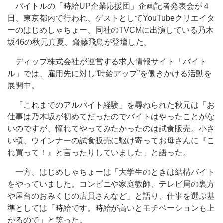
バイトルの「時給UP企業応援団」企画記者発表会が４
日、東京都内で行われ、ゲストとしてYouTubeクリエイタ
ーのはじめしゃちょー、同社のTVCMに出演している乃木
坂46の秋元真夏、齋藤飛鳥が登壇した。
ディップ株式会社が運営する求人情報サイト「バイト
ル」では、雇用先に対し“時給アップ”を働きかける活動を
展開中。
「これまでのアルバイト経験」を尋ねられた秋元は「お
仕事は乃木坂が初めてだったのでバイトはやったことがな
いのですが、憧れてやってみたかったのは試食販売。小さ
い頃、ウインナーの試食販売に駆け寄ってお母さんに『こ
れ買って！』と言ったりしていました」と語った。
一方、はじめしゃちょーは「大学生のときは結構バイト
をやっていました。コンビニや家庭教師、テレビ局の裏方
や屋台のおみくじの店員さんなど」と語り、仕事を選ぶ基
準としては「時給です。時給が高いとモチベーションも上
がるので」と笑った。