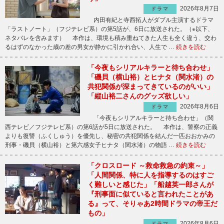
2026年8月7日
ドラマ
内田有紀と寺西拓人がダブル主演するドラマ
「ラストノート」（フジテレビ系）の第5話が、6日に放送された。（※以下、
ネタバレを含みます） 本作は、環境も積み重ねてきた人生も全く違う、交わ
るはずのなかった歳の差の男女が静かに引かれ合い、人生で …
続きを読む
「今夜もシリアルキラーと待ち合わせ」
「磯貝（横山裕）とヒナタ（関水渚）の
共犯関係が深まってきているのがいい」
「縦山裕二さんのグッズ欲しい」
2026年8月6日
ドラマ
「今夜もシリアルキラーと待ち合わせ」（関
西テレビ／フジテレビ系）の第6話が5日に放送された。 本作は、警察の正義
よりも復讐（ふくしゅう）を優先し、秘密の共犯関係を結んだ一匹おおかみの
刑事・磯貝（横山裕）と第六感女子ヒナタ（関水渚）の物語 …
続きを読む
「クロスロード ～救命救急の約束～」
「人間関係、特に人を指導するのはすご
く難しいと感じた」「船越英一郎さんが
『刑事面に似ていると言われたことがあ
る』って、そりゃあ2時間ドラマの帝王だ
もの」
2026年8月6日
ドラマ