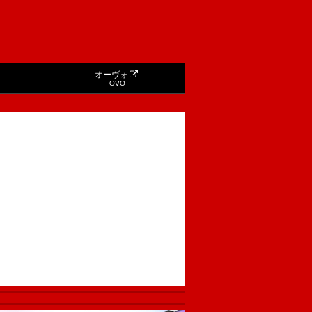
オーヴォ
OVO