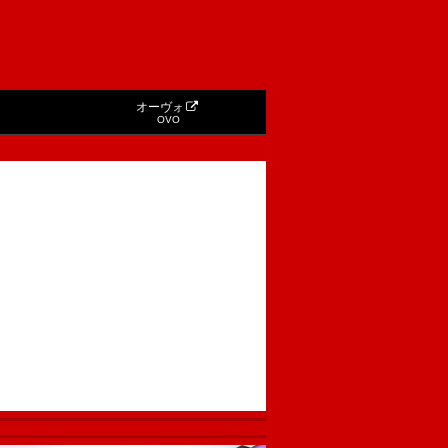
オーヴォ
OVO