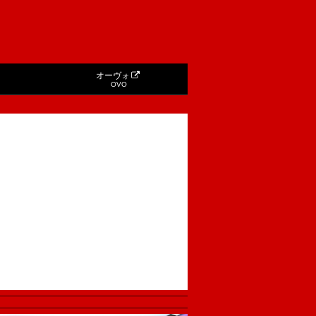
オーヴォ
OVO