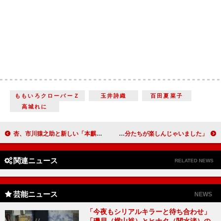
ももいろクローバーＺ
玉井詩織
百田夏菜子
高城れに
杏、市川猿之助と新しい「本麒麟」をＰＲ 猿之助「僕もこういう役者になりたい」
モーニング娘。卒業後の３人が初集結！ 高橋愛「自分たちが楽しんじゃいました」
関連ニュース
RELATED NEWS
芸能ニュース
NEWS
「今夜もシリアルキラーと待ち合わせ」