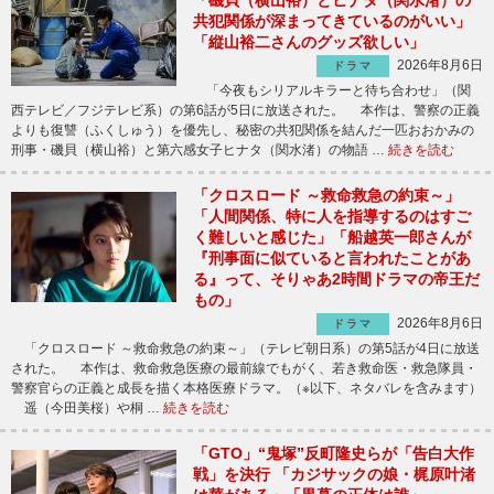
「磯貝（横山裕）とヒナタ（関水渚）の
共犯関係が深まってきているのがいい」
「縦山裕二さんのグッズ欲しい」
2026年8月6日
ドラマ
「今夜もシリアルキラーと待ち合わせ」（関
西テレビ／フジテレビ系）の第6話が5日に放送された。 本作は、警察の正義
よりも復讐（ふくしゅう）を優先し、秘密の共犯関係を結んだ一匹おおかみの
刑事・磯貝（横山裕）と第六感女子ヒナタ（関水渚）の物語 …
続きを読む
「クロスロード ～救命救急の約束～」
「人間関係、特に人を指導するのはすご
く難しいと感じた」「船越英一郎さんが
『刑事面に似ていると言われたことがあ
る』って、そりゃあ2時間ドラマの帝王だ
もの」
2026年8月6日
ドラマ
「クロスロード ～救命救急の約束～」（テレビ朝日系）の第5話が4日に放送
された。 本作は、救命救急医療の最前線でもがく、若き救命医・救急隊員・
警察官らの正義と成長を描く本格医療ドラマ。（※以下、ネタバレを含みます）
遥（今田美桜）や桐 …
続きを読む
「GTO」“鬼塚”反町隆史らが「告白大作
戦」を決行 「カジサックの娘・梶原叶渚