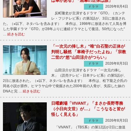
は華がある」「黒幕の正体は誰」
2026年8月4日
ドラマ
反町隆史が主演するドラマ「GTO」（カンテ
レ・フジテレビ系）の第3話が、3日に放送され
た。（※以下、ネタバレを含みます） 本作は、1998年に放送されて人気を博
した学園ドラマ「GTO」が28年ぶりに連続ドラマとして復活。50代になった“
…
続きを読む
「一次元の挿し木」“唯”白石聖の正体が
判明し騒然 「車椅子だったよね」「宗教
二世の“悠”山田涼介がつらい」
2026年8月3日
ドラマ
山田涼介が主演するドラマ「一次元の挿し
木」（読売テレビ・日本テレビ系）の第5話が、
2日に放送された。（※以下、ネタバレを含みます） 本作は、松下龍之介氏の
同名小説が原作。ヒマラヤ山中で発掘された200年前の人骨が、失踪した妹の
DNAと完 …
続きを読む
日曜劇場「VIVANT」「まさか長野専務
（小日向文世）が…」「こうなると皆が
怪しく見える」
2026年8月3日
ドラマ
「VIVANT」（TBS系）の第12話が2日に放送