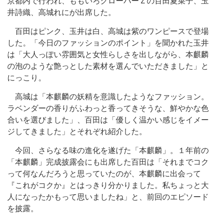
京都内で行われ、ももいろクローバーＺの百田夏菜子、玉
井詩織、高城れにが出席した。
百田はピンク、玉井は白、高城は紫のワンピースで登場
した。「今日のファッションのポイント」を聞かれた玉井
は「大人っぽい雰囲気と女性らしさを出しながら、本麒麟
の泡のような艶っとした素材を選んでいただきました」と
にっこり。
高城は「本麒麟の妖精を意識したようなファッション。
ラベンダーの香りがふわっと香ってきそうな、鮮やかな色
合いを選びました」、百田は「優しく温かい感じをイメー
ジしてきました」とそれぞれ紹介した。
今回、さらなる味の進化を遂げた「本麒麟」。１年前の
「本麒麟」完成披露会にも出席した百田は「それまでコク
って何なんだろうと思っていたのが、本麒麟に出会って
『これがコクか』とはっきり分かりました。私ちょっと大
人になったかもって思いましたね」と、前回のエピソード
を披露。