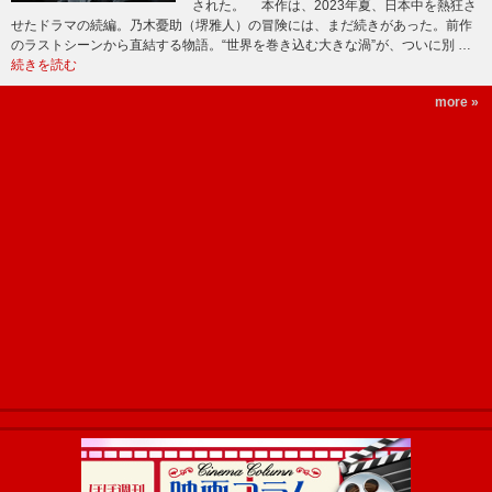
された。 本作は、2023年夏、日本中を熱狂さ
せたドラマの続編。乃木憂助（堺雅人）の冒険には、まだ続きがあった。前作
のラストシーンから直結する物語。“世界を巻き込む大きな渦”が、ついに別 …
続きを読む
more »