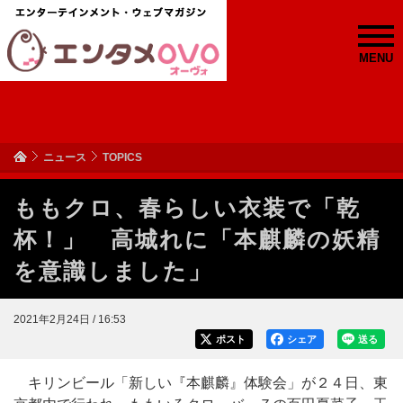
MENU
ニュース
TOPICS
ももクロ、春らしい衣装で「乾
杯！」 高城れに「本麒麟の妖精
を意識しました」
2021年2月24日 / 16:53
ポスト
シェア
送る
キリンビール「新しい『本麒麟』体験会」が２４日、東