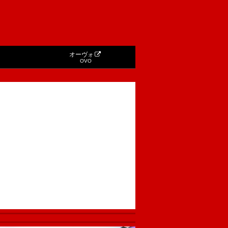
オーヴォ
OVO