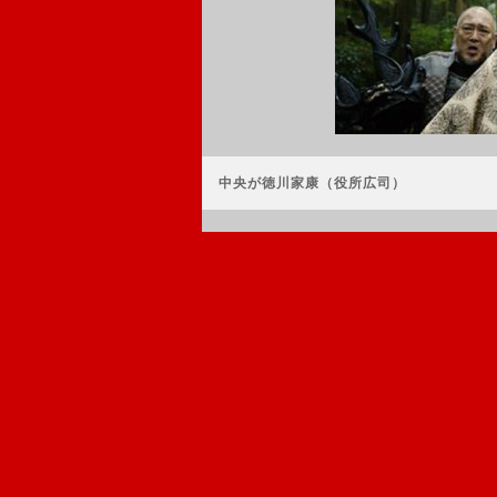
中央が徳川家康（役所広司）