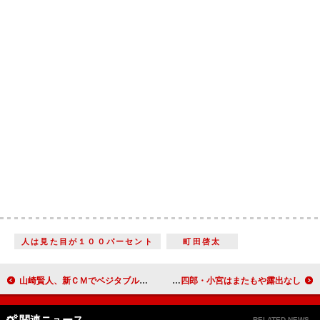
人は見た目が１００パーセント
町田啓太
山崎賢人、新ＣＭでベジタブルスムージーバー開店 エプロン姿のおしゃれなマスター役で野菜カットも
広瀬すず、早口言葉で必死に歌う 三四郎・小宮はまたもや露出なし!?
関連ニュース
RELATED NEWS