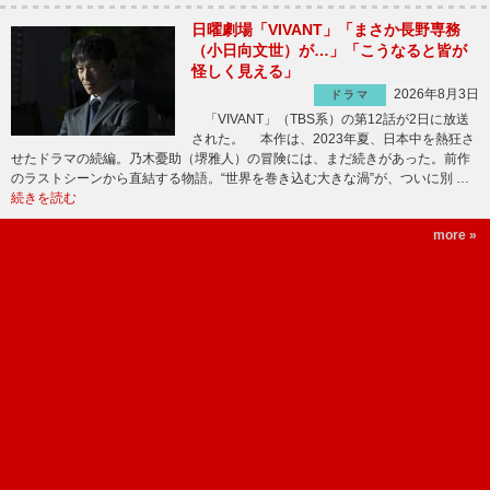
日曜劇場「VIVANT」「まさか長野専務
（小日向文世）が…」「こうなると皆が
怪しく見える」
2026年8月3日
ドラマ
「VIVANT」（TBS系）の第12話が2日に放送
された。 本作は、2023年夏、日本中を熱狂さ
せたドラマの続編。乃木憂助（堺雅人）の冒険には、まだ続きがあった。前作
のラストシーンから直結する物語。“世界を巻き込む大きな渦”が、ついに別 …
続きを読む
more »