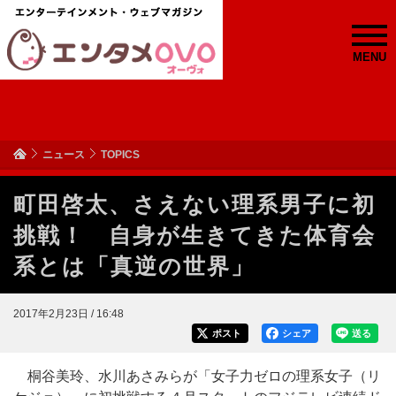
MENU
ニュース
TOPICS
町田啓太、さえない理系男子に初
挑戦！ 自身が生きてきた体育会
系とは「真逆の世界」
2017年2月23日 / 16:48
ポスト
シェア
送る
桐谷美玲、水川あさみらが「女子力ゼロの理系女子（リ