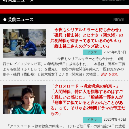
芸能ニュース
NEWS
「今夜もシリアルキラーと待ち合わせ」
「磯貝（横山裕）とヒナタ（関水渚）の
共犯関係が深まってきているのがいい」
「縦山裕二さんのグッズ欲しい」
2026年8月6日
ドラマ
「今夜もシリアルキラーと待ち合わせ」（関
西テレビ／フジテレビ系）の第6話が5日に放送された。 本作は、警察の正義
よりも復讐（ふくしゅう）を優先し、秘密の共犯関係を結んだ一匹おおかみの
刑事・磯貝（横山裕）と第六感女子ヒナタ（関水渚）の物語 …
続きを読む
「クロスロード ～救命救急の約束～」
「人間関係、特に人を指導するのはすご
く難しいと感じた」「船越英一郎さんが
『刑事面に似ていると言われたことがあ
る』って、そりゃあ2時間ドラマの帝王だ
もの」
2026年8月6日
ドラマ
「クロスロード ～救命救急の約束～」（テレビ朝日系）の第5話が4日に放送