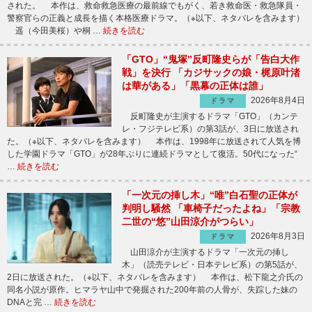
された。 本作は、救命救急医療の最前線でもがく、若き救命医・救急隊員・
警察官らの正義と成長を描く本格医療ドラマ。（※以下、ネタバレを含みます）
遥（今田美桜）や桐 …
続きを読む
「GTO」“鬼塚”反町隆史らが「告白大作
戦」を決行 「カジサックの娘・梶原叶渚
は華がある」「黒幕の正体は誰」
2026年8月4日
ドラマ
反町隆史が主演するドラマ「GTO」（カンテ
レ・フジテレビ系）の第3話が、3日に放送され
た。（※以下、ネタバレを含みます） 本作は、1998年に放送されて人気を博
した学園ドラマ「GTO」が28年ぶりに連続ドラマとして復活。50代になった“
…
続きを読む
「一次元の挿し木」“唯”白石聖の正体が
判明し騒然 「車椅子だったよね」「宗教
二世の“悠”山田涼介がつらい」
2026年8月3日
ドラマ
山田涼介が主演するドラマ「一次元の挿し
木」（読売テレビ・日本テレビ系）の第5話が、
2日に放送された。（※以下、ネタバレを含みます） 本作は、松下龍之介氏の
同名小説が原作。ヒマラヤ山中で発掘された200年前の人骨が、失踪した妹の
DNAと完 …
続きを読む