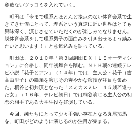
容赦ないツッコミを入れていく。
町田は「今まで理系とほとんど接点のない体育会系で生
きてきた僕にとって、理系という真逆に近い世界はとても
興味深く、演じさせていただくのが楽しみでなりません。
脱体育会系をして理系男子の面白みを引き出せるよう励み
たいと思います！」と意気込みを語っている。
町田は、２０１０年「第３回劇団ＥＸＩＬＥオーディシ
ョン」に合格し、同年初舞台を踏む。ＮＨＫ朝の連続テレ
ビ小説「花子とアン」（１４年）では、主人公・花子（吉
高由里子）の義弟を演じその爽やかな演技が注目を集め
た。桐谷と初共演となった「スミカスミレ ４５歳若返っ
た女」（１６年、テレビ朝日）では桐谷演じる主人公の初
恋の相手である大学生役を好演している。
今回、純たちにとって少々手強い存在となる丸尾拓馬
を、町田がどのように演じるのか注目が集まる。