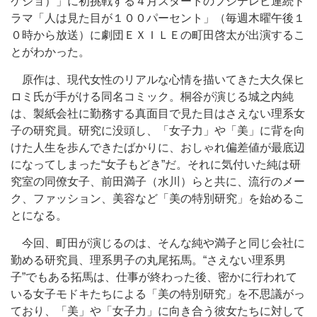
ケジョ）」に初挑戦する４月スタートのフジテレビ連続ド
ラマ「人は見た目が１００パーセント」（毎週木曜午後１
０時から放送）に劇団ＥＸＩＬＥの町田啓太が出演するこ
とがわかった。
原作は、現代女性のリアルな心情を描いてきた大久保ヒ
ロミ氏が手がける同名コミック。桐谷が演じる城之内純
は、製紙会社に勤務する真面目で見た目はさえない理系女
子の研究員。研究に没頭し、「女子力」や「美」に背を向
けた人生を歩んできたばかりに、おしゃれ偏差値が最底辺
になってしまった“女子もどき”だ。それに気付いた純は研
究室の同僚女子、前田満子（水川）らと共に、流行のメー
ク、ファッション、美容など「美の特別研究」を始めるこ
とになる。
今回、町田が演じるのは、そんな純や満子と同じ会社に
勤める研究員、理系男子の丸尾拓馬。“さえない理系男
子”でもある拓馬は、仕事が終わった後、密かに行われて
いる女子モドキたちによる「美の特別研究」を不思議がっ
ており、「美」や「女子力」に向き合う彼女たちに対して