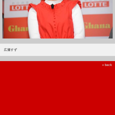
広瀬すず
« back