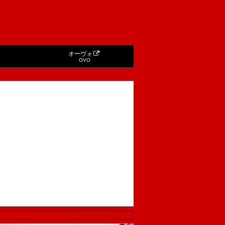
オーヴォ
OVO