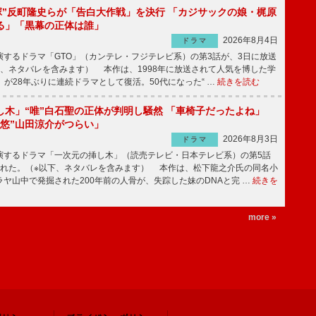
鬼塚”反町隆史らが「告白大作戦」を決行 「カジサックの娘・梶原
る」「黒幕の正体は誰」
2026年8月4日
ドラマ
するドラマ「GTO」（カンテレ・フジテレビ系）の第3話が、3日に放送
下、ネタバレを含みます） 本作は、1998年に放送されて人気を博した学
」が28年ぶりに連続ドラマとして復活。50代になった“ …
続きを読む
し木」“唯”白石聖の正体が判明し騒然 「車椅子だったよね」
“悠”山田涼介がつらい」
2026年8月3日
ドラマ
するドラマ「一次元の挿し木」（読売テレビ・日本テレビ系）の第5話
された。（※以下、ネタバレを含みます） 本作は、松下龍之介氏の同名小
ヤ山中で発掘された200年前の人骨が、失踪した妹のDNAと完 …
続きを
more »