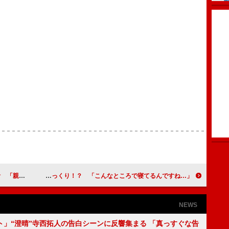
してみたい」
イノッチ、滝クリの寝室にびっくり！？ 「こんなところで寝てるんですね…」
NEWS
ト」“澄晴”寺西拓人の告白シーンに反響集まる 「真っすぐな告