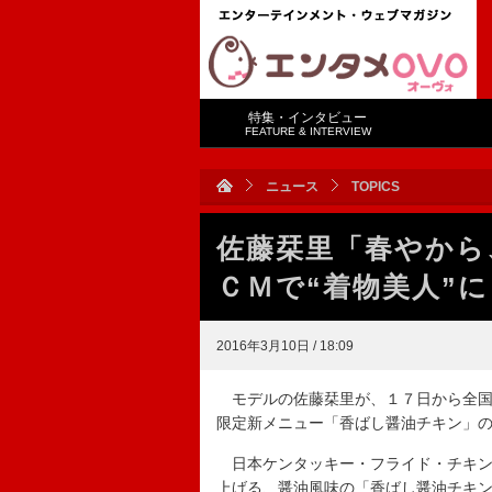
特集・インタビュー
FEATURE & INTERVIEW
ニュース
TOPICS
佐藤栞里「春やから
ＣＭで“着物美人”に
2016年3月10日 / 18:09
モデルの佐藤栞里が、１７日から全国
限定新メニュー「香ばし醤油チキン」
日本ケンタッキー・フライド・チキン
上げる、醤油風味の「香ばし醤油チキ