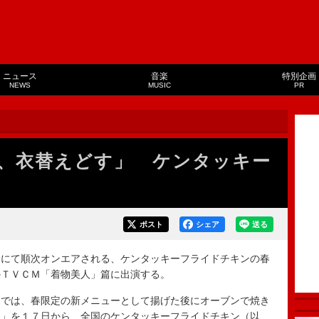
ニュース
音楽
特別企画
NEWS
MUSIC
PR
、衣替えどす」 ケンタッキー
ポスト
シェア
送る
にて順次オンエアされる、ケンタッキーフライドチキンの春
のＴＶＣＭ「着物美人」篇に出演する。
では、春限定の新メニューとして揚げた後にオーブンで焼き
ン」を１７日から、全国のケンタッキーフライドチキン（以