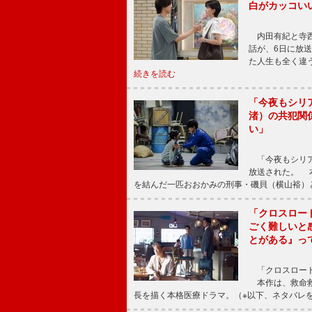
白がカッコい
内田有紀と寺西
話が、6日に放
た人生も全く違
続きを読む
「今夜もシリ
渚）の共犯関
い」
「今夜もシリア
放送された。 
を結んだ一匹おおかみの刑事・磯貝（横山裕）
「クロスロー
ごく難しいと
とがある』っ
「クロスロード
本作は、救命救
長を描く本格医療ドラマ。（※以下、ネタバレ