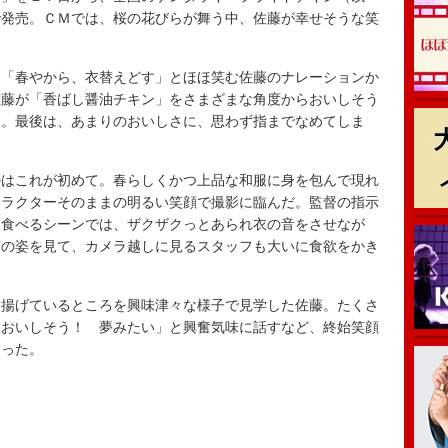
で発売。ＣＭでは、桜の花びらが舞う中、佐藤が幸せそうな笑
「春やから、衣替えどす」とほほ笑む佐藤のナレーションか
佐藤が「香ばし醤油チキン」をさまざまな角度からおいしそう
る。最後は、あまりのおいしさに、思わず指までなめてしま
。
はこれが初めて。春らしくかつ上品な和服に身を包んで現れ
ャラクターそのままの明るい笑顔で撮影に臨んだ。監督の指示
。食べるシーンでは、ザクザクっとあられ衣の音をさせなが
藤の姿を見て、カメラ越しに見るスタッフも大いに食欲をかき
揚げているところを興味津々な様子で見学した佐藤。たくさ
「おいしそう！ 夢みたい」と興奮気味に話すなど、終始笑顔
なった。