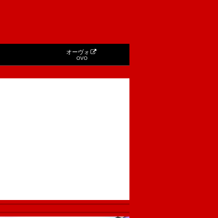
オーヴォ
OVO