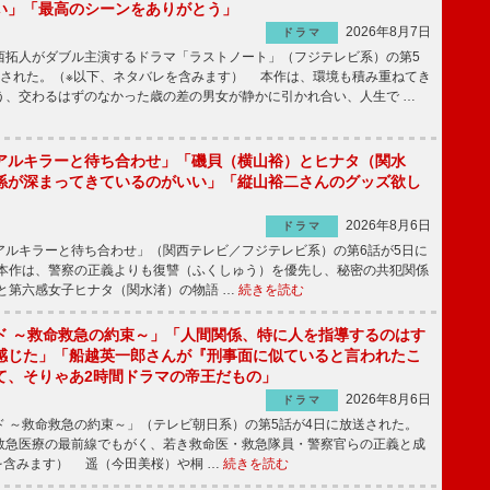
い」「最高のシーンをありがとう」
2026年8月7日
ドラマ
拓人がダブル主演するドラマ「ラストノート」（フジテレビ系）の第5
送された。（※以下、ネタバレを含みます） 本作は、環境も積み重ねてき
う、交わるはずのなかった歳の差の男女が静かに引かれ合い、人生で …
アルキラーと待ち合わせ」「磯貝（横山裕）とヒナタ（関水
係が深まってきているのがいい」「縦山裕二さんのグッズ欲し
2026年8月6日
ドラマ
ルキラーと待ち合わせ」（関西テレビ／フジテレビ系）の第6話が5日に
本作は、警察の正義よりも復讐（ふくしゅう）を優先し、秘密の共犯関係
と第六感女子ヒナタ（関水渚）の物語 …
続きを読む
ド ～救命救急の約束～」「人間関係、特に人を指導するのはす
感じた」「船越英一郎さんが『刑事面に似ていると言われたこ
て、そりゃあ2時間ドラマの帝王だもの」
2026年8月6日
ドラマ
 ～救命救急の約束～」（テレビ朝日系）の第5話が4日に放送された。
急医療の最前線でもがく、若き救命医・救急隊員・警察官らの正義と成
を含みます） 遥（今田美桜）や桐 …
続きを読む