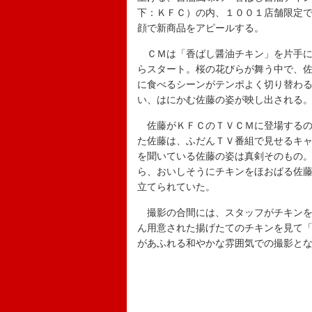
下：ＫＦＣ）の内、１００１店舗限定
顔で新商品をアピールする。
ＣＭは「香ばし醤油チキン」を片手に
らスタート。桜の花びらが舞う中で、
に食べるシーンがテンポよく切り替わ
い、はにかむ佐藤の姿が映し出される
佐藤がＫＦＣのＴＶＣＭに登場するの
た佐藤は、ふだんＴＶ番組で見せるキ
を聞いている佐藤の姿は真剣そのもの
ら、おいしそうにチキンをほおばる佐
立てられていた。
撮影の合間には、スタッフがチキンを
ん用意された揚げたてのチキンを見て
があふれる和やかな雰囲気での撮影と