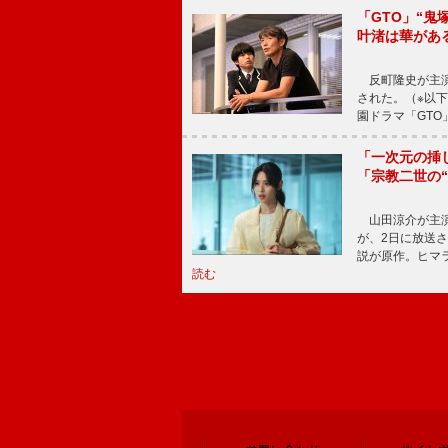
「GTO」“
叶渚は華があ
反町隆史が主演
された。（※以
園ドラマ「GTO
「一次元の挿
「宗教二世の
山田涼介が主演
が、2日に放送
説が原作。ヒマラ
読む