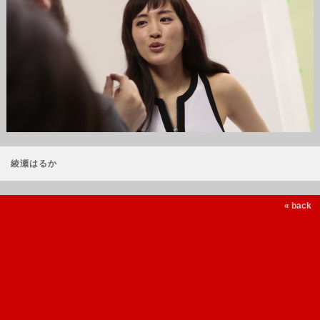
綾瀬はるか
« back