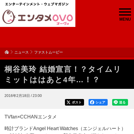
MENU
ニュース
ファストムービー
桐谷美玲 結婚宣言！？タイムリ
ミットははあと4年…！？
2016年2月18日 / 23:00
ポスト
シェア
送る
TVfan×CCHANエンタメ
時計ブランドAngel Heart Watches（エンジェルハート）