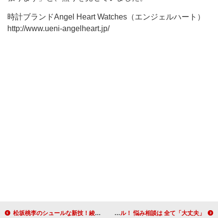
時計ブランドAngel Heart Watches（エンジェルハート）
http://www.ueni-angelheart.jp/
松坂桃李のシュールな新技！綾小路翔のリーゼントが大ピンチ！？
内村光良就活生にエール！ 悩み相談は 全て「大丈夫」！？