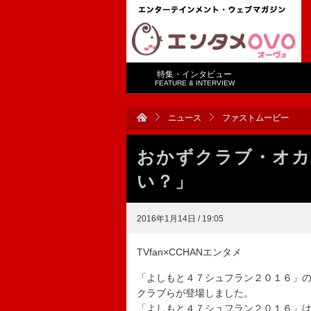
特集・インタビュー
FEATURE & INTERVIEW
ニュース
ファストムービー
おかずクラブ・オカ
い？」
2016年1月14日 / 19:05
TVfan×CCHANエンタメ
「よしもと４７シュフラン２０１６」の
クラブらが登場しました。
「よしもと４７シュフラン２０１６」