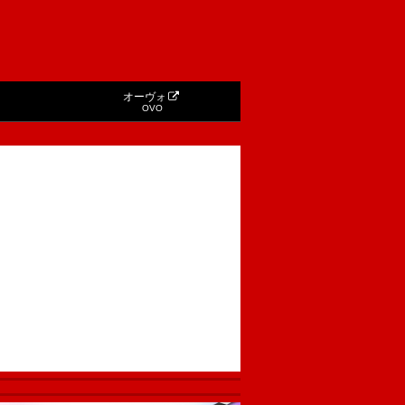
オーヴォ
OVO