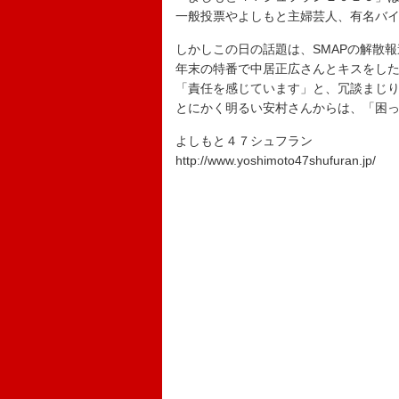
一般投票やよしもと主婦芸人、有名バイ
しかしこの日の話題は、SMAPの解散
年末の特番で中居正広さんとキスをし
「責任を感じています」と、冗談まじ
とにかく明るい安村さんからは、「困っ
よしもと４７シュフラン
http://www.yoshimoto47shufuran.jp/