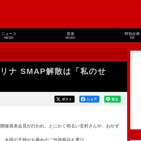
ニュース
音楽
特別企画
NEWS
MUSIC
PR
リナ SMAP解散は「私のせ
ポスト
シェア
送る
開催発表会見が行われ、とにかく明るい安村さん­や、おかず
は、全国の主婦がお薦めのご当地商品を選び、