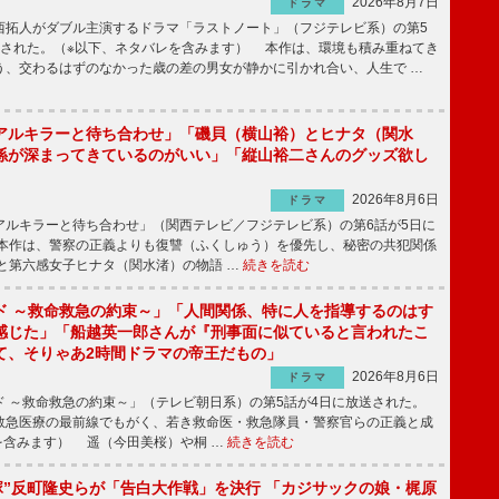
2026年8月7日
ドラマ
拓人がダブル主演するドラマ「ラストノート」（フジテレビ系）の第5
送された。（※以下、ネタバレを含みます） 本作は、環境も積み重ねてき
う、交わるはずのなかった歳の差の男女が静かに引かれ合い、人生で …
アルキラーと待ち合わせ」「磯貝（横山裕）とヒナタ（関水
係が深まってきているのがいい」「縦山裕二さんのグッズ欲し
2026年8月6日
ドラマ
ルキラーと待ち合わせ」（関西テレビ／フジテレビ系）の第6話が5日に
本作は、警察の正義よりも復讐（ふくしゅう）を優先し、秘密の共犯関係
と第六感女子ヒナタ（関水渚）の物語 …
続きを読む
ド ～救命救急の約束～」「人間関係、特に人を指導するのはす
感じた」「船越英一郎さんが『刑事面に似ていると言われたこ
て、そりゃあ2時間ドラマの帝王だもの」
2026年8月6日
ドラマ
 ～救命救急の約束～」（テレビ朝日系）の第5話が4日に放送された。
急医療の最前線でもがく、若き救命医・救急隊員・警察官らの正義と成
を含みます） 遥（今田美桜）や桐 …
続きを読む
鬼塚”反町隆史らが「告白大作戦」を決行 「カジサックの娘・梶原