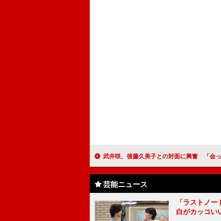
武井咲、後藤久美子との対面に興奮 「会った瞬間に心を
芸能ニュース
「ラストノー
白がカッコい