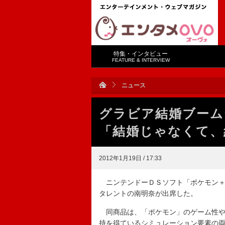
特集・インタビュー
FEATURE & INTERVIEW
ニュース
グラビア結婚ブーム
「結婚じゃなくて、
2012年1月19日 / 17:33
ニンテンドーＤＳソフト「ポケモン＋
タレントの南明奈が出席した。
同商品は、「ポケモン」のゲーム性や
持を得ているシミュレーション要素の