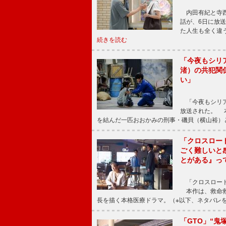
内田有紀と寺西
話が、6日に放
た人生も全く違
続きを読む
「今夜もシリ
渚）の共犯関
い」
「今夜もシリア
放送された。 
を結んだ一匹おおかみの刑事・磯貝（横山裕）
「クロスロー
ごく難しいと
とがある』っ
「クロスロード
本作は、救命救
長を描く本格医療ドラマ。（※以下、ネタバレ
「GTO」“