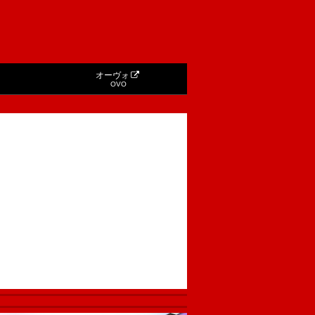
オーヴォ
OVO