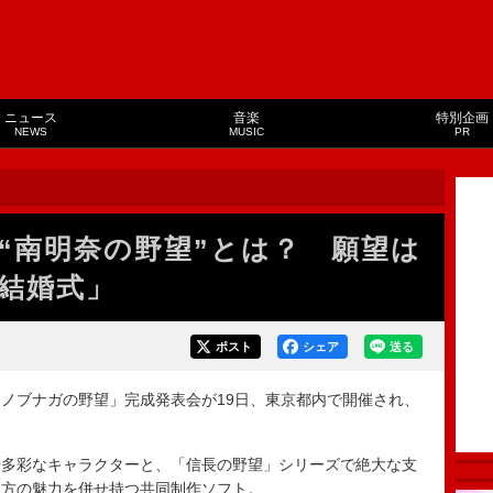
ニュース
音楽
特別企画
NEWS
MUSIC
PR
“南明奈の野望”とは？ 願望は
結婚式」
ポスト
シェア
送る
ノブナガの野望」完成発表会が19日、東京都内で開催され、
多彩なキャラクターと、「信長の野望」シリーズで絶大な支
両方の魅力を併せ持つ共同制作ソフト。