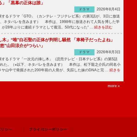
る」「黒幕の正体は誰」
2026年8月4日
ドラマ
するドラマ「GTO」（カンテレ・フジテレビ系）の第3話が、3日に放送
下、ネタバレを含みます） 本作は、1998年に放送されて人気を博した学
」が28年ぶりに連続ドラマとして復活。50代になった“ …
続きを読む
し木」“唯”白石聖の正体が判明し騒然 「車椅子だったよね」
“悠”山田涼介がつらい」
2026年8月3日
ドラマ
するドラマ「一次元の挿し木」（読売テレビ・日本テレビ系）の第5話
された。（※以下、ネタバレを含みます） 本作は、松下龍之介氏の同名小
ヤ山中で発掘された200年前の人骨が、失踪した妹のDNAと完 …
続きを
more »