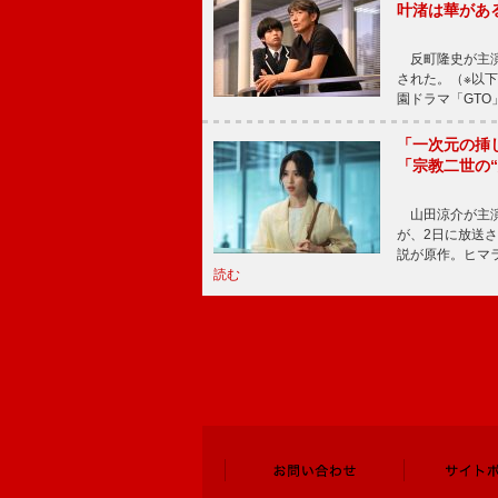
叶渚は華があ
反町隆史が主演
された。（※以
園ドラマ「GTO
「一次元の挿
「宗教二世の
山田涼介が主演
が、2日に放送
説が原作。ヒマラ
読む