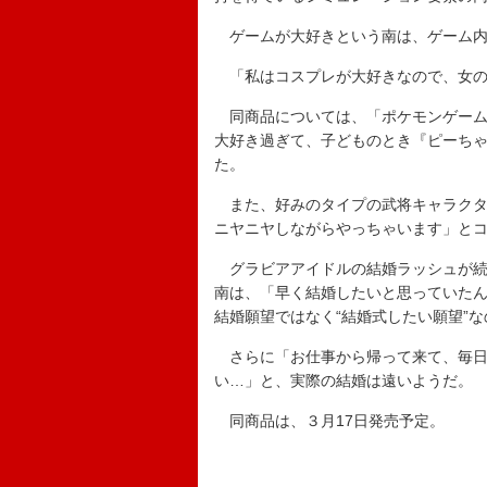
ゲームが大好きという南は、ゲーム内
「私はコスプレが大好きなので、女の
同商品については、「ポケモンゲーム
大好き過ぎて、子どものとき『ピーち
た。
また、好みのタイプの武将キャラクタ
ニヤニヤしながらやっちゃいます」と
グラビアアイドルの結婚ラッシュが続
南は、「早く結婚したいと思っていた
結婚願望ではなく“結婚式したい願望”
さらに「お仕事から帰って来て、毎日
い…」と、実際の結婚は遠いようだ。
同商品は、３月17日発売予定。