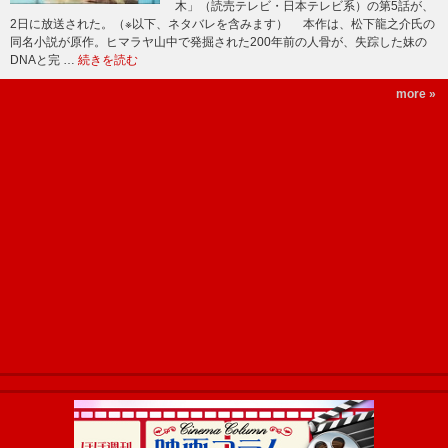
木」（読売テレビ・日本テレビ系）の第5話が、
2日に放送された。（※以下、ネタバレを含みます） 本作は、松下龍之介氏の
同名小説が原作。ヒマラヤ山中で発掘された200年前の人骨が、失踪した妹の
DNAと完 …
続きを読む
more »