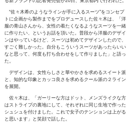
る新ブランドの記者発売会が20日、東京都内で行われた。
“佐々木希のようなラインが手に入るスーツ”をコンセプ
トに企画から製作までをプロデュースした佐々木は、「洋
服の青山さんから、女性の着たくなるようなスーツを一緒
に作りたい、というお話を頂いた。普段から洋服のデザイ
ンはやっているけど、スーツは初めてデザインしたので、
すごく難しかった。自分もこういうスーツがあったらいい
なと思って、何度も打ち合わせをして作りました」と語っ
た。
デザインは、女性らしさと華やかさを求めるスイート派
と、知的な印象とカッコ良さを求めるクール派の２ライン
を展開。
佐々木は、「ガーリーな方はドット、メンズライクな方
はストライプの裏地にして、それぞれに同じ生地で作った
シュシュを付けました。これで女子のテンションは上がる
と思います」と笑顔で話した。