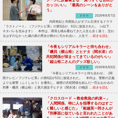
カッコいい」「最高のシーンをありがと
う」
2026年8月7日
ドラマ
内田有紀と寺西拓人がダブル主演するドラマ
「ラストノート」（フジテレビ系）の第5話が、6日に放送された。（※以下、
ネタバレを含みます） 本作は、環境も積み重ねてきた人生も全く違う、交わ
るはずのなかった歳の差の男女が静かに引かれ合い、人生で …
続きを読む
「今夜もシリアルキラーと待ち合わせ」
「磯貝（横山裕）とヒナタ（関水渚）の
共犯関係が深まってきているのがいい」
「縦山裕二さんのグッズ欲しい」
2026年8月6日
ドラマ
「今夜もシリアルキラーと待ち合わせ」（関
西テレビ／フジテレビ系）の第6話が5日に放送された。 本作は、警察の正義
よりも復讐（ふくしゅう）を優先し、秘密の共犯関係を結んだ一匹おおかみの
刑事・磯貝（横山裕）と第六感女子ヒナタ（関水渚）の物語 …
続きを読む
「クロスロード ～救命救急の約束～」
「人間関係、特に人を指導するのはすご
く難しいと感じた」「船越英一郎さんが
『刑事面に似ていると言われたことがあ