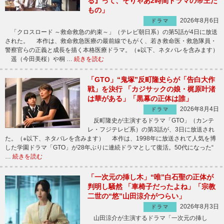
る』って、そりゃあ2時間ドラマの帝王だ
もの」
2026年8月6日
ドラマ
「クロスロード ～救命救急の約束～」（テレビ朝日系）の第5話が4日に放送
された。 本作は、救命救急医療の最前線でもがく、若き救命医・救急隊員・
警察官らの正義と成長を描く本格医療ドラマ。（※以下、ネタバレを含みます）
遥（今田美桜）や桐 …
続きを読む
「GTO」“鬼塚”反町隆史らが「告白大作
戦」を決行 「カジサックの娘・梶原叶渚
は華がある」「黒幕の正体は誰」
2026年8月4日
ドラマ
反町隆史が主演するドラマ「GTO」（カンテ
レ・フジテレビ系）の第3話が、3日に放送され
た。（※以下、ネタバレを含みます） 本作は、1998年に放送されて人気を博
した学園ドラマ「GTO」が28年ぶりに連続ドラマとして復活。50代になった“
…
続きを読む
「一次元の挿し木」“唯”白石聖の正体が
判明し騒然 「車椅子だったよね」「宗教
二世の“悠”山田涼介がつらい」
2026年8月3日
ドラマ
山田涼介が主演するドラマ「一次元の挿し