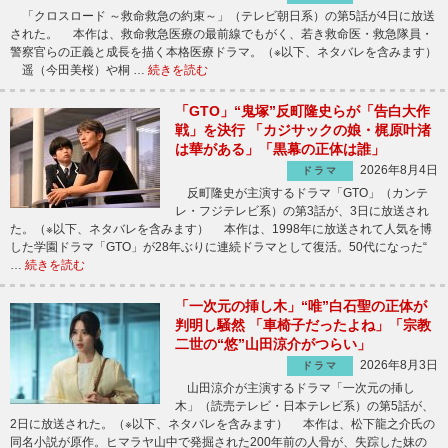
「クロスロード ～救命救急の約束～」（テレビ朝日系）の第5話が4日に放送
された。 本作は、救命救急医療の最前線でもがく、若き救命医・救急隊員・
警察官らの正義と成長を描く本格医療ドラマ。（※以下、ネタバレを含みます）
遥（今田美桜）や桐 …
続きを読む
「GTO」“鬼塚”反町隆史らが「告白大作
戦」を決行 「カジサックの娘・梶原叶渚
は華がある」「黒幕の正体は誰」
2026年8月4日
ドラマ
反町隆史が主演するドラマ「GTO」（カンテ
レ・フジテレビ系）の第3話が、3日に放送され
た。（※以下、ネタバレを含みます） 本作は、1998年に放送されて人気を博
した学園ドラマ「GTO」が28年ぶりに連続ドラマとして復活。50代になった“
…
続きを読む
「一次元の挿し木」“唯”白石聖の正体が
判明し騒然 「車椅子だったよね」「宗教
二世の“悠”山田涼介がつらい」
2026年8月3日
ドラマ
山田涼介が主演するドラマ「一次元の挿し
木」（読売テレビ・日本テレビ系）の第5話が、
2日に放送された。（※以下、ネタバレを含みます） 本作は、松下龍之介氏の
同名小説が原作。ヒマラヤ山中で発掘された200年前の人骨が、失踪した妹の