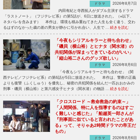
2026年8月7日
ドラマ
内田有紀と寺西拓人がダブル主演するドラマ
「ラストノート」（フジテレビ系）の第5話が、6日に放送された。（※以下、
ネタバレを含みます） 本作は、環境も積み重ねてきた人生も全く違う、交わ
るはずのなかった歳の差の男女が静かに引かれ合い、人生で …
続きを読む
「今夜もシリアルキラーと待ち合わせ」
「磯貝（横山裕）とヒナタ（関水渚）の
共犯関係が深まってきているのがいい」
「縦山裕二さんのグッズ欲しい」
2026年8月6日
ドラマ
「今夜もシリアルキラーと待ち合わせ」（関
西テレビ／フジテレビ系）の第6話が5日に放送された。 本作は、警察の正義
よりも復讐（ふくしゅう）を優先し、秘密の共犯関係を結んだ一匹おおかみの
刑事・磯貝（横山裕）と第六感女子ヒナタ（関水渚）の物語 …
続きを読む
「クロスロード ～救命救急の約束～」
「人間関係、特に人を指導するのはすご
く難しいと感じた」「船越英一郎さんが
『刑事面に似ていると言われたことがあ
る』って、そりゃあ2時間ドラマの帝王だ
もの」
2026年8月6日
ドラマ