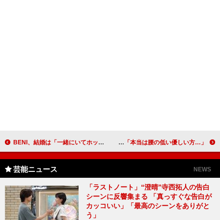
BENI、結婚は「一緒にいてホッとする人と」 結婚する２人に贈る“祝福ソング”をリリース
岡本夏生が浜崎あゆみの離婚に毒舌コメント 南明奈、「本当は腰の低い優しい方…」
芸能ニュース
NEWS
「ラストノート」“澄晴”寺西拓人の告白
シーンに反響集まる 「真っすぐな告白が
カッコいい」「最高のシーンをありがと
う」