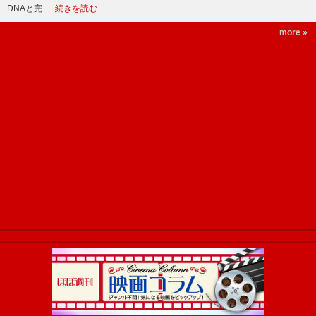
DNAと完 …
続きを読む
more »