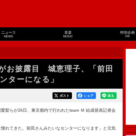
ニュース
音楽
特別企画
NEWS
MUSIC
PR
 Ｍ”がお披露目 城恵理子、「前田
ンターになる」
ポスト
シェア
送る
梨らが26日、東京都内で行われたteam Ｍ 結成発表記者会
に憧れてきた。前田さんみたいなセンターになります」と元気