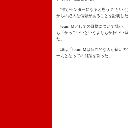
“誰がセンターになると思う？”という
からの絶大な信頼があることを証明し
team Ｍとしての目標について城が
も「かっこいいというよりもかわいい
た。
城は「team Ｍは個性的な人が多い
一丸となっての飛躍を誓った。