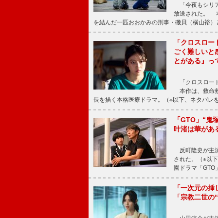
「今夜もシリア
放送された。 
を結んだ一匹おおかみの刑事・磯貝（横山裕）
「クロスロー
ごく難しいと
とがある』っ
「クロスロード
本作は、救命救
長を描く本格医療ドラマ。（※以下、ネタバレ
「GTO」“
叶渚は華があ
反町隆史が主演
された。（※以
園ドラマ「GTO
「一次元の挿
「宗教二世の