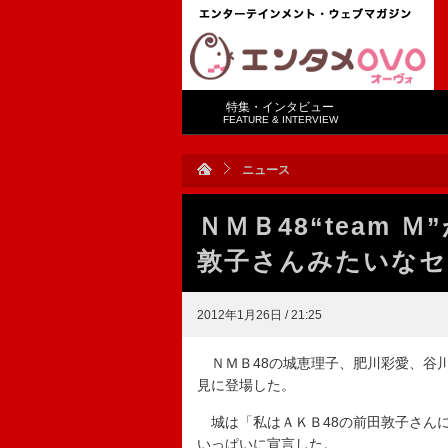
特集・インタビュー
FEATURE & INTERVIEW
ニュース
ＮＭＢ48“team
敦子さんみたいなセ
2012年1月26日 / 21:25
ＮＭＢ48の城恵理子、肥川彩愛、谷川愛
見に登場した。
城は「私はＡＫＢ48の前田敦子さん
いっぱいに宣言した。