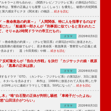
ルキラーと待ち合わせ」（関西テレビ／フジテレビ系）の第6話が5日に
本作は、警察の正義よりも復讐（ふくしゅう）を優先し、秘密の共犯関係
と第六感女子ヒナタ（関水渚）の物語 …
続きを読む
ド ～救命救急の約束～」「人間関係、特に人を指導するのはす
感じた」「船越英一郎さんが『刑事面に似ていると言われたこ
て、そりゃあ2時間ドラマの帝王だもの」
2026年8月6日
ドラマ
 ～救命救急の約束～」（テレビ朝日系）の第5話が4日に放送された。
急医療の最前線でもがく、若き救命医・救急隊員・警察官らの正義と成
を含みます） 遥（今田美桜）や桐 …
続きを読む
鬼塚”反町隆史らが「告白大作戦」を決行 「カジサックの娘・梶原
る」「黒幕の正体は誰」
2026年8月4日
ドラマ
するドラマ「GTO」（カンテレ・フジテレビ系）の第3話が、3日に放送
下、ネタバレを含みます） 本作は、1998年に放送されて人気を博した学
」が28年ぶりに連続ドラマとして復活。50代になった“ …
続きを読む
し木」“唯”白石聖の正体が判明し騒然 「車椅子だったよね」
“悠”山田涼介がつらい」
2026年8月3日
ドラマ