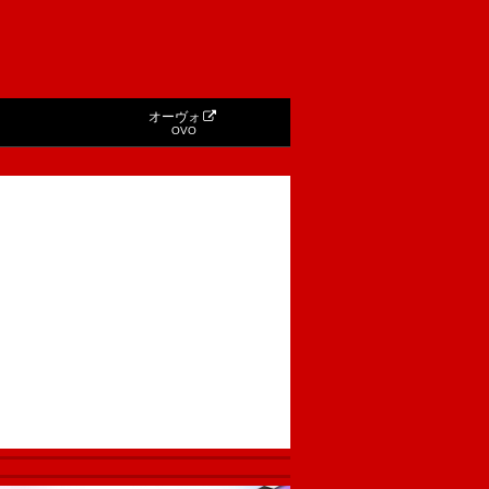
オーヴォ
OVO