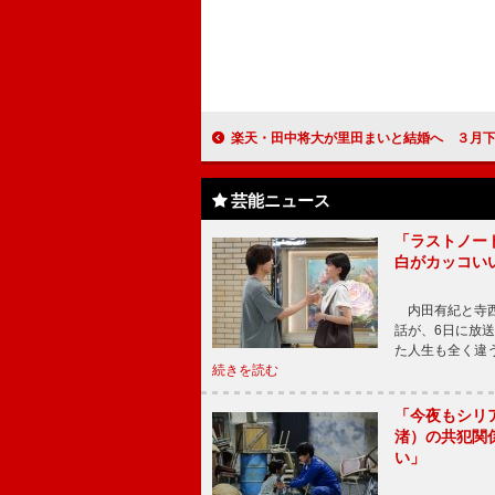
楽天・田中将大が里田まいと結婚へ ３月下旬に
芸能ニュース
「ラストノー
白がカッコい
内田有紀と寺西
話が、6日に放
た人生も全く違
続きを読む
「今夜もシリ
渚）の共犯関
い」