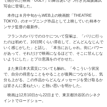
で開かれた映画「UGLY」の舞台あいさつ付き完成披露試
写会に登場した。
本作は８月中旬からWEB上の映画館「THEATRE
TOKYO」のオープニング作品として上映していた柿本ケ
ンサク監督の最新作。
フランスのパリでのロケについて窪塚は、「パリに行っ
たのは初めて。10日間くらい滞在して、どんどんなじんで
いく感じがした」と話し、「本当におしゃれ。街にパワー
があって、それだけで映画になるほどで、そこに甘んじな
いようにした」とプロ意識をのぞかせた。
また東日本大震災についても触れ、「今こういう状況
で、自分の得意なことをやることが復興につながるし、気
分も上がる。この作品からどんなメッセージを受け取るか
は皆さんに委ねたい」と熱い思いを明かした。
映画は12月10日から22日まで、東京都渋谷区のシネク
イントでロードショー。