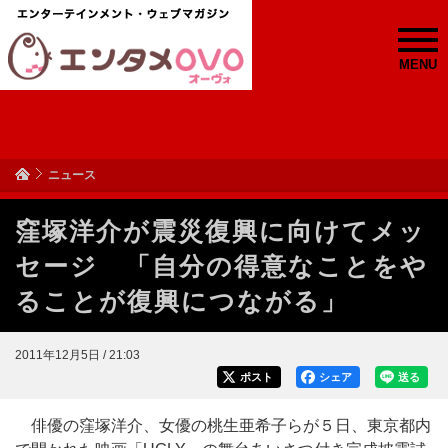
MENU
ニュース
窪塚洋介が震災復興に向けてメッ
セージ 「自分の得意なことをや
ることが復興につながる」
2011年12月5日 / 21:03
ポスト
シェア
送る
俳優の窪塚洋介、女優の桃生亜希子らが５日、東京都内