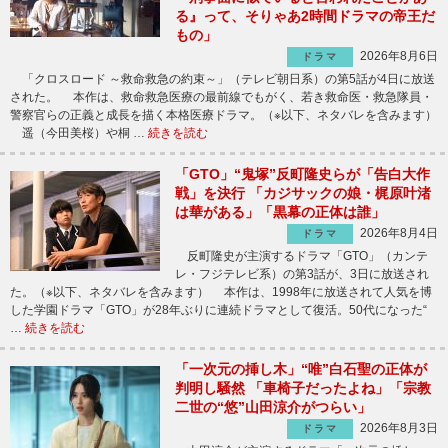
る』って、そりゃあ2時間ドラマの帝王だ
もの」
2026年8月6日
ドラマ
「クロスロード ～救命救急の約束～」（テレビ朝日系）の第5話が4日に放送
された。 本作は、救命救急医療の最前線でもがく、若き救命医・救急隊員・
警察官らの正義と成長を描く本格医療ドラマ。（※以下、ネタバレを含みます）
遥（今田美桜）や桐 …
続きを読む
「GTO」“鬼塚”反町隆史らが「告白大作
戦」を決行 「カジサックの娘・梶原叶渚
は華がある」「黒幕の正体は誰」
2026年8月4日
ドラマ
反町隆史が主演するドラマ「GTO」（カンテ
レ・フジテレビ系）の第3話が、3日に放送され
た。（※以下、ネタバレを含みます） 本作は、1998年に放送されて人気を博
した学園ドラマ「GTO」が28年ぶりに連続ドラマとして復活。50代になった“
…
続きを読む
「一次元の挿し木」“唯”白石聖の正体が
判明し騒然 「車椅子だったよね」「宗教
二世の“悠”山田涼介がつらい」
2026年8月3日
ドラマ