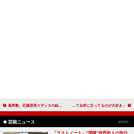
風男塾、応援団長スザンヌの結婚を祝福 「旦那さんと一緒にライブに来てほしい」
土屋アンナ、かわいい奥さま風の衣装で登場 「こう見えて台所に立ってるのが大好き」
芸能ニュース
NEWS
「ラストノート」“澄晴”寺西拓人の告白