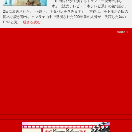
山田涼介が主演するドラマ「一次元の挿し
木」（読売テレビ・日本テレビ系）の第5話が、
2日に放送された。（※以下、ネタバレを含みます） 本作は、松下龍之介氏の
同名小説が原作。ヒマラヤ山中で発掘された200年前の人骨が、失踪した妹の
DNAと完 …
続きを読む
more »