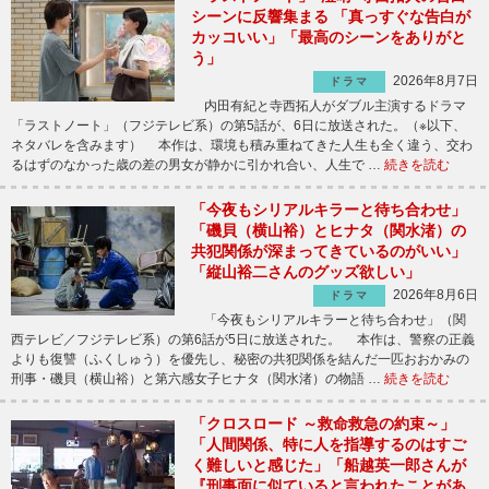
シーンに反響集まる 「真っすぐな告白が
カッコいい」「最高のシーンをありがと
う」
2026年8月7日
ドラマ
内田有紀と寺西拓人がダブル主演するドラマ
「ラストノート」（フジテレビ系）の第5話が、6日に放送された。（※以下、
ネタバレを含みます） 本作は、環境も積み重ねてきた人生も全く違う、交わ
るはずのなかった歳の差の男女が静かに引かれ合い、人生で …
続きを読む
「今夜もシリアルキラーと待ち合わせ」
「磯貝（横山裕）とヒナタ（関水渚）の
共犯関係が深まってきているのがいい」
「縦山裕二さんのグッズ欲しい」
2026年8月6日
ドラマ
「今夜もシリアルキラーと待ち合わせ」（関
西テレビ／フジテレビ系）の第6話が5日に放送された。 本作は、警察の正義
よりも復讐（ふくしゅう）を優先し、秘密の共犯関係を結んだ一匹おおかみの
刑事・磯貝（横山裕）と第六感女子ヒナタ（関水渚）の物語 …
続きを読む
「クロスロード ～救命救急の約束～」
「人間関係、特に人を指導するのはすご
く難しいと感じた」「船越英一郎さんが
『刑事面に似ていると言われたことがあ