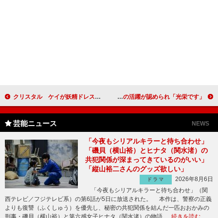
クリスタル ケイが妖精ドレスでライブ 「クリスマスツリーに負けないように」
剛力彩芽、「今年の顔」に選ばれニッコリ！ ドラマ・ＣＭの活躍が認められ「光栄です」
芸能ニュース
NEWS
「今夜もシリアルキラーと待ち合わせ」
「磯貝（横山裕）とヒナタ（関水渚）の
共犯関係が深まってきているのがいい」
「縦山裕二さんのグッズ欲しい」
2026年8月6日
ドラマ
「今夜もシリアルキラーと待ち合わせ」（関
西テレビ／フジテレビ系）の第6話が5日に放送された。 本作は、警察の正義
よりも復讐（ふくしゅう）を優先し、秘密の共犯関係を結んだ一匹おおかみの
刑事・磯貝（横山裕）と第六感女子ヒナタ（関水渚）の物語 …
続きを読む