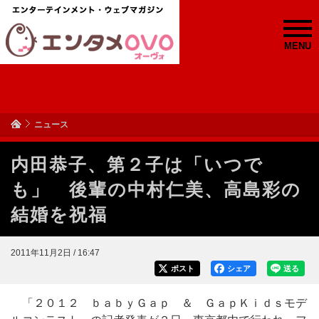
MENU
ニュース
内田恭子、第２子は「いつで
も」 後輩の中村仁美、高島彩の
結婚を祝福
2011年11月2日 / 16:47
ポスト
シェア
送る
「２０１２ ｂａｂｙＧａｐ ＆ ＧａｐＫｉｄｓモデ