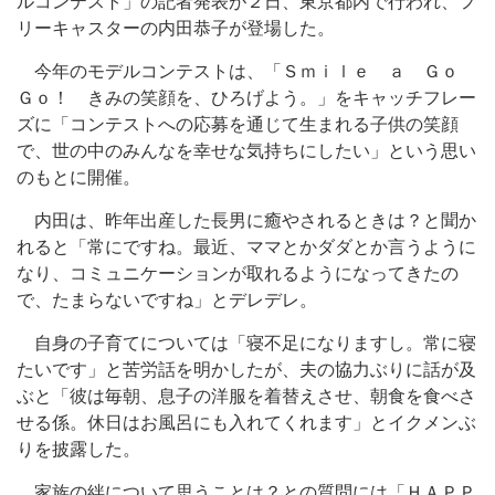
ルコンテスト」の記者発表が２日、東京都内で行われ、フ
リーキャスターの内田恭子が登場した。
今年のモデルコンテストは、「Ｓｍｉｌｅ ａ Ｇｏ
Ｇｏ！ きみの笑顔を、ひろげよう。」をキャッチフレー
ズに「コンテストへの応募を通じて生まれる子供の笑顔
で、世の中のみんなを幸せな気持ちにしたい」という思い
のもとに開催。
内田は、昨年出産した長男に癒やされるときは？と聞か
れると「常にですね。最近、ママとかダダとか言うように
なり、コミュニケーションが取れるようになってきたの
で、たまらないですね」とデレデレ。
自身の子育てについては「寝不足になりますし。常に寝
たいです」と苦労話を明かしたが、夫の協力ぶりに話が及
ぶと「彼は毎朝、息子の洋服を着替えさせ、朝食を食べさ
せる係。休日はお風呂にも入れてくれます」とイクメンぶ
りを披露した。
家族の絆について思うことは？との質問には「ＨＡＰＰ