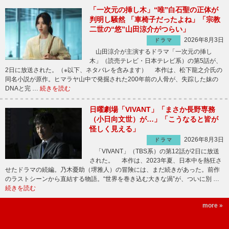
「一次元の挿し木」“唯”白石聖の正体が
判明し騒然 「車椅子だったよね」「宗教
二世の“悠”山田涼介がつらい」
2026年8月3日
ドラマ
山田涼介が主演するドラマ「一次元の挿し
木」（読売テレビ・日本テレビ系）の第5話が、
2日に放送された。（※以下、ネタバレを含みます） 本作は、松下龍之介氏の
同名小説が原作。ヒマラヤ山中で発掘された200年前の人骨が、失踪した妹の
DNAと完 …
続きを読む
日曜劇場「VIVANT」「まさか長野専務
（小日向文世）が…」「こうなると皆が
怪しく見える」
2026年8月3日
ドラマ
「VIVANT」（TBS系）の第12話が2日に放送
された。 本作は、2023年夏、日本中を熱狂さ
せたドラマの続編。乃木憂助（堺雅人）の冒険には、まだ続きがあった。前作
のラストシーンから直結する物語。“世界を巻き込む大きな渦”が、ついに別 …
続きを読む
more »