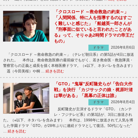
「クロスロード ～救命救急の約束～」
「人間関係、特に人を指導するのはすご
く難しいと感じた」「船越英一郎さんが
『刑事面に似ていると言われたことがあ
る』って、そりゃあ2時間ドラマの帝王だ
もの」
2026年8月6日
ドラマ
「クロスロード ～救命救急の約束～」（テレビ朝日系）の第5話が4日に放送
された。 本作は、救命救急医療の最前線でもがく、若き救命医・救急隊員・
警察官らの正義と成長を描く本格医療ドラマ。（※以下、ネタバレを含みます）
遥（今田美桜）や桐 …
続きを読む
「GTO」“鬼塚”反町隆史らが「告白大作
戦」を決行 「カジサックの娘・梶原叶渚
は華がある」「黒幕の正体は誰」
2026年8月4日
ドラマ
反町隆史が主演するドラマ「GTO」（カンテ
レ・フジテレビ系）の第3話が、3日に放送され
た。（※以下、ネタバレを含みます） 本作は、1998年に放送されて人気を博
した学園ドラマ「GTO」が28年ぶりに連続ドラマとして復活。50代になった“
…
続きを読む