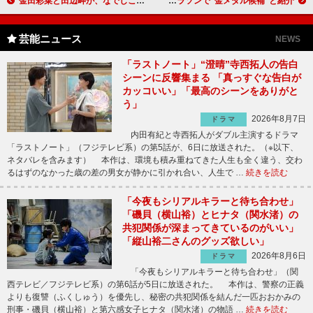
金田彩菜と田辺岬が、なでしこブラで登場 トリンプ今年のテーマは「なでしこ応援ブラ」
猫ひろし、カンボジア国籍取得で同国代表選手に決定 現地メディアはマラソンで“金メダル候補”と紹介
芸能ニュース
NEWS
「ラストノート」“澄晴”寺西拓人の告白
シーンに反響集まる 「真っすぐな告白が
カッコいい」「最高のシーンをありがと
う」
2026年8月7日
ドラマ
内田有紀と寺西拓人がダブル主演するドラマ
「ラストノート」（フジテレビ系）の第5話が、6日に放送された。（※以下、
ネタバレを含みます） 本作は、環境も積み重ねてきた人生も全く違う、交わ
るはずのなかった歳の差の男女が静かに引かれ合い、人生で …
続きを読む
「今夜もシリアルキラーと待ち合わせ」
「磯貝（横山裕）とヒナタ（関水渚）の
共犯関係が深まってきているのがいい」
「縦山裕二さんのグッズ欲しい」
2026年8月6日
ドラマ
「今夜もシリアルキラーと待ち合わせ」（関
西テレビ／フジテレビ系）の第6話が5日に放送された。 本作は、警察の正義
よりも復讐（ふくしゅう）を優先し、秘密の共犯関係を結んだ一匹おおかみの
刑事・磯貝（横山裕）と第六感女子ヒナタ（関水渚）の物語 …
続きを読む