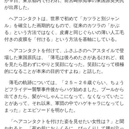
が９日、東京都内で行われ、前宮崎県知事の東国原英夫氏
が出席した。
ヘアコンタクトは、世界で初めて「カツラと別ジャン
ル」を確立した画期的なもので、従来のカツラの「かぶ
る」という方法ではなく、皮膚と同じぐらいの薄い人工毛
付きの皮膜を「付ける」という方法を基軸にしている。
ヘアコンタクトを付けて、ふさふさのヘアスタイルで登
場した東国原氏は、「薄毛は後ろめたさがあるけれど、鏡
を見たら思わずにやりと笑顔になった。笑顔になって積極
的になることが本来の目的ですよね」と話した。
薄毛の軌跡については、「２５～２６歳ぐらい、ちょう
どフライデー襲撃事件後からハゲ始めました。プールから
出てきたら、髪がぺしゃんこになって、なくなっていたこ
とがあって、それ以来、軍団の中でハゲキャラになってし
まった」とエピソードを明かした。
「ヘアコンタクトを付けた姿を見せたい女性は？」と聞
かれると、「死ぬ前におふくろに。びっくりして腰が立っ