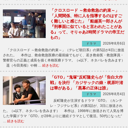
「クロスロード ～救命救急の約束～」
「人間関係、特に人を指導するのはすご
く難しいと感じた」「船越英一郎さんが
『刑事面に似ていると言われたことがあ
る』って、そりゃあ2時間ドラマの帝王だ
もの」
2026年8月6日
ドラマ
「クロスロード ～救命救急の約束～」（テレビ朝日系）の第5話が4日に放送
された。 本作は、救命救急医療の最前線でもがく、若き救命医・救急隊員・
警察官らの正義と成長を描く本格医療ドラマ。（※以下、ネタバレを含みます）
遥（今田美桜）や桐 …
続きを読む
「GTO」“鬼塚”反町隆史らが「告白大作
戦」を決行 「カジサックの娘・梶原叶渚
は華がある」「黒幕の正体は誰」
2026年8月4日
ドラマ
反町隆史が主演するドラマ「GTO」（カンテ
レ・フジテレビ系）の第3話が、3日に放送され
た。（※以下、ネタバレを含みます） 本作は、1998年に放送されて人気を博
した学園ドラマ「GTO」が28年ぶりに連続ドラマとして復活。50代になった“
…
続きを読む