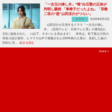
「一次元の挿し木」“唯”白石聖の正体が
判明し騒然 「車椅子だったよね」「宗教
二世の“悠”山田涼介がつらい」
2026年8月3日
ドラマ
山田涼介が主演するドラマ「一次元の挿し
木」（読売テレビ・日本テレビ系）の第5話が、
2日に放送された。（※以下、ネタバレを含みます） 本作は、松下龍之介氏の
同名小説が原作。ヒマラヤ山中で発掘された200年前の人骨が、失踪した妹の
DNAと完 …
続きを読む
more »