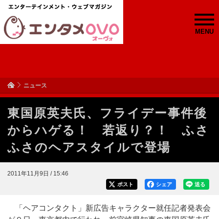
MENU
ニュース
東国原英夫氏、フライデー事件後
からハゲる！ 若返り？！ ふさ
ふさのヘアスタイルで登場
2011年11月9日 / 15:46
ポスト
シェア
送る
「ヘアコンタクト」新広告キャラクター就任記者発表会