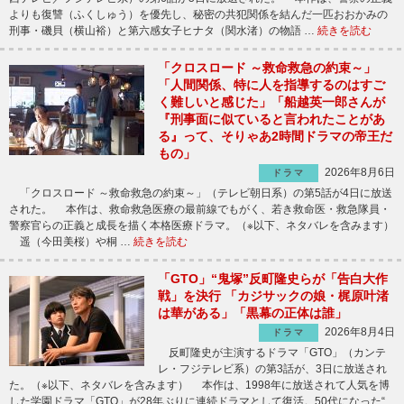
よりも復讐（ふくしゅう）を優先し、秘密の共犯関係を結んだ一匹おおかみの
刑事・磯貝（横山裕）と第六感女子ヒナタ（関水渚）の物語 …
続きを読む
「クロスロード ～救命救急の約束～」
「人間関係、特に人を指導するのはすご
く難しいと感じた」「船越英一郎さんが
『刑事面に似ていると言われたことがあ
る』って、そりゃあ2時間ドラマの帝王だ
もの」
2026年8月6日
ドラマ
「クロスロード ～救命救急の約束～」（テレビ朝日系）の第5話が4日に放送
された。 本作は、救命救急医療の最前線でもがく、若き救命医・救急隊員・
警察官らの正義と成長を描く本格医療ドラマ。（※以下、ネタバレを含みます）
遥（今田美桜）や桐 …
続きを読む
「GTO」“鬼塚”反町隆史らが「告白大作
戦」を決行 「カジサックの娘・梶原叶渚
は華がある」「黒幕の正体は誰」
2026年8月4日
ドラマ
反町隆史が主演するドラマ「GTO」（カンテ
レ・フジテレビ系）の第3話が、3日に放送され
た。（※以下、ネタバレを含みます） 本作は、1998年に放送されて人気を博
した学園ドラマ「GTO」が28年ぶりに連続ドラマとして復活。50代になった“