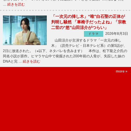
…
続きを読む
「一次元の挿し木」“唯”白石聖の正体が
判明し騒然 「車椅子だったよね」「宗教
二世の“悠”山田涼介がつらい」
2026年8月3日
ドラマ
山田涼介が主演するドラマ「一次元の挿し
木」（読売テレビ・日本テレビ系）の第5話が、
2日に放送された。（※以下、ネタバレを含みます） 本作は、松下龍之介氏の
同名小説が原作。ヒマラヤ山中で発掘された200年前の人骨が、失踪した妹の
DNAと完 …
続きを読む
more »