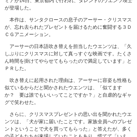
ミアが14日、東京都内で行われ、タレントのウエンツ瑛士
が登場した。
本作は、サンタクロースの息子のアーサー・クリスマス
が、忘れ去られたプレゼントを届けるために奮闘する３Ｄ
ＣＧアニメーション。
アーサーの日本語吹き替えを担当したウエンツは、「久
しぶりにクリスマスに対して真っすぐな映画です。たくさ
ん時間を掛けてやらせてもらったので満足しています」と
ＰＲした。
吹き替えに起用された理由は、アーサーに容姿も性格も
似ているからだと聞かされたウエンツは、「似てます
か？ 要は誰でもいいってことですか？」と自虐的なギャ
グで笑わせた。
さらに、クリスマスプレゼントの思い出を聞かれたウエ
ンツは、「犬が家に届いたことです。家族全員へのプレゼ
ントということで犬を買ってもらった」と答えたが、多く
の子どもたちが来場していたこともあり、慌てて「いえ、