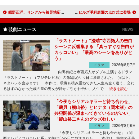
蝶野正洋、リングから被災地応援 黒田アーサー、１７歳年下妻と「幸せ」
篠原涼子、“クリスマスの思い出”を語る 六本木ヒルズ毛利庭園の点灯式に登場！
芸能ニュース
NEWS
「ラストノート」“澄晴”寺西拓人の告白
シーンに反響集まる 「真っすぐな告白が
カッコいい」「最高のシーンをありがと
う」
2026年8月7日
ドラマ
内田有紀と寺西拓人がダブル主演するドラマ
「ラストノート」（フジテレビ系）の第5話が、6日に放送された。（※以下、
ネタバレを含みます） 本作は、環境も積み重ねてきた人生も全く違う、交わ
るはずのなかった歳の差の男女が静かに引かれ合い、人生で …
続きを読む
「今夜もシリアルキラーと待ち合わせ」
「磯貝（横山裕）とヒナタ（関水渚）の
共犯関係が深まってきているのがいい」
「縦山裕二さんのグッズ欲しい」
2026年8月6日
ドラマ
「今夜もシリアルキラーと待ち合わせ」（関
西テレビ／フジテレビ系）の第6話が5日に放送された。 本作は、警察の正義