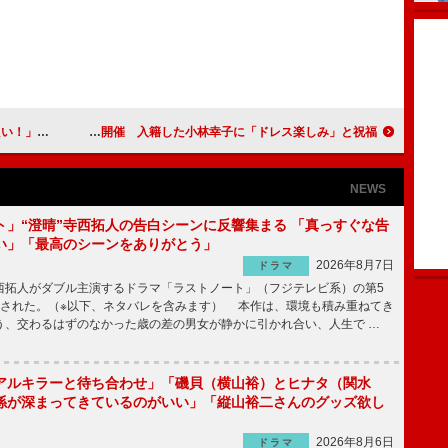
になって登場
水前寺清子が「星野哲郎のメモリアルコンサート」を開催 入籍した小林幸子に「ドレス楽しみ」と祝福
NEWS
ト」“澄晴”寺西拓人の告白シーンに反響集まる 「真っすぐな告
い」「最高のシーンをありがとう」
2026年8月7日
ドラマ
拓人がダブル主演するドラマ「ラストノート」（フジテレビ系）の第5
送された。（※以下、ネタバレを含みます） 本作は、環境も積み重ねてき
う、交わるはずのなかった歳の差の男女が静かに引かれ合い、人生で …
アルキラーと待ち合わせ」「磯貝（横山裕）とヒナタ（関水
係が深まってきているのがいい」「縦山裕二さんのグッズ欲し
2026年8月6日
ドラマ