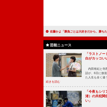
佐藤かよ「勝負ごとは大好きだから、勝ちたい！」 格闘ゲーム「鉄拳」がパチスロ
芸能ニュース
「ラストノー
白がカッコい
内田有紀と寺西
話が、6日に放
た人生も全く違
続きを読む
「今夜もシリ
渚）の共犯関
い」