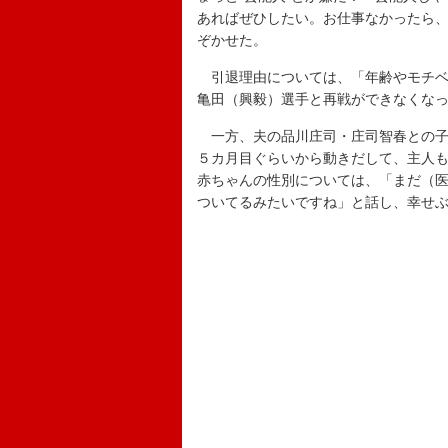
あればぜひしたい。お仕事なかったら
ぞかせた。
引退理由については、「年齢やモチベ
亀田（興毅）選手と再戦ができなくな
一方、夫の品川庄司・庄司智春との子
５カ月目ぐらいから動きだして、主人
赤ちゃんの性別については、「まだ（
ついてるみたいですね」と話し、幸せ