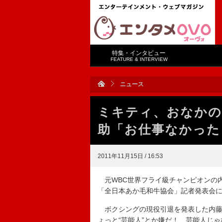
特集・インタビュー
FEATURE & INTERVIEW
ニュース
ミキティ、おなかの
助「お仕事なかった
2011年11月15日 / 16:53
元WBC世界フライ級チャンピオンの内
「全日本あか毛和牛協会」記者発表会
ボクシングの現役引退を発表した内藤は
ょっと“芸能人”とか嫌だ！ 芸能人じ