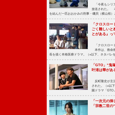
「今夜もシリア
放送された。 
を結んだ一匹おおかみの刑事・磯貝（横山裕）
「クロスロー
ごく難しいと
とがある』っ
「クロスロード
本作は、救命救
長を描く本格医療ドラマ。（※以下、ネタバレ
「GTO」“
叶渚は華があ
反町隆史が主演
された。（※以
園ドラマ「GTO
「一次元の挿
「宗教二世の