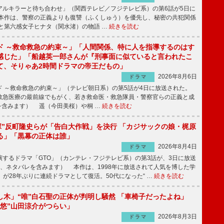
ルキラーと待ち合わせ」（関西テレビ／フジテレビ系）の第6話が5日に
本作は、警察の正義よりも復讐（ふくしゅう）を優先し、秘密の共犯関係
と第六感女子ヒナタ（関水渚）の物語 …
続きを読む
ド ～救命救急の約束～」「人間関係、特に人を指導するのはす
感じた」「船越英一郎さんが『刑事面に似ていると言われたこ
て、そりゃあ2時間ドラマの帝王だもの」
2026年8月6日
ドラマ
 ～救命救急の約束～」（テレビ朝日系）の第5話が4日に放送された。
急医療の最前線でもがく、若き救命医・救急隊員・警察官らの正義と成
を含みます） 遥（今田美桜）や桐 …
続きを読む
鬼塚”反町隆史らが「告白大作戦」を決行 「カジサックの娘・梶原
る」「黒幕の正体は誰」
2026年8月4日
ドラマ
するドラマ「GTO」（カンテレ・フジテレビ系）の第3話が、3日に放送
下、ネタバレを含みます） 本作は、1998年に放送されて人気を博した学
」が28年ぶりに連続ドラマとして復活。50代になった“ …
続きを読む
し木」“唯”白石聖の正体が判明し騒然 「車椅子だったよね」
“悠”山田涼介がつらい」
2026年8月3日
ドラマ