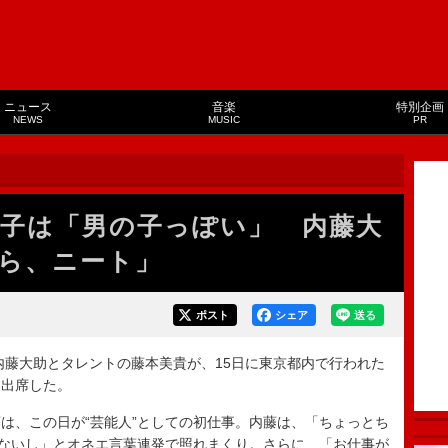
ニュース
音楽
特別企画
NEWS
MUSIC
PR
子は「男の子っぽい」 内藤大
ら、ニート」
ポスト
シェア
送る
藤大助とタレントの藤本美貴が、15日に東京都内で行われた
に出席した。
、この日が“芸能人”としての初仕事。内藤は、「ちょっとち
ゃないし」とオネエ言葉連発で照れまくり。さらに、「お仕事が