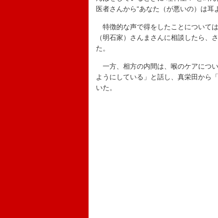
医者さんから“あなた（が悪いの）は耳
特徴的な声で得をしたことについては
（明石家）さんまさんに相談したら、
た。
一方、相方の内間は、喉のケアについ
ようにしている」と話し、真栄田から
いた。