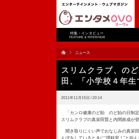
特集・インタビュー
FEATURE & INTERVIEW
ニュース
スリムクラブ、のど
田、「小学校４年生
2011年11月15日 / 20:14
「カンロ健康のど飴 のど飴の日制定
スリムクラブの真栄田賢と内間政成が
聞き取りにくい声でおなじみの真栄田
んぼをしているときに“理科室！”と叫