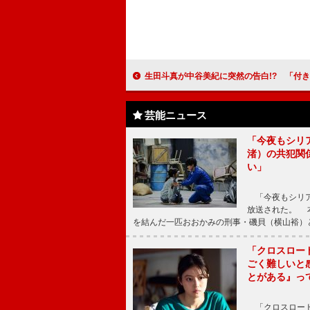
生田斗真が中谷美紀に突然の告白!? 「付き合ってくださいと言いそう
芸能ニュース
「今夜もシリ
渚）の共犯関
い」
「今夜もシリア
放送された。 
を結んだ一匹おおかみの刑事・磯貝（横山裕）
「クロスロー
ごく難しいと
とがある』っ
「クロスロード