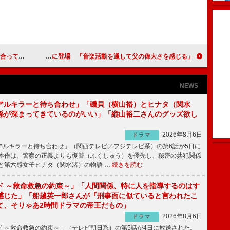
になった」
谷村新司＆詩織親子がそろってイベントに登場 「音楽活動を通して父の偉大さを感じる」
NEWS
アルキラーと待ち合わせ」「磯貝（横山裕）とヒナタ（関水
係が深まってきているのがいい」「縦山裕二さんのグッズ欲し
2026年8月6日
ドラマ
ルキラーと待ち合わせ」（関西テレビ／フジテレビ系）の第6話が5日に
本作は、警察の正義よりも復讐（ふくしゅう）を優先し、秘密の共犯関係
と第六感女子ヒナタ（関水渚）の物語 …
続きを読む
ド ～救命救急の約束～」「人間関係、特に人を指導するのはす
感じた」「船越英一郎さんが『刑事面に似ていると言われたこ
て、そりゃあ2時間ドラマの帝王だもの」
2026年8月6日
ドラマ
 ～救命救急の約束～」（テレビ朝日系）の第5話が4日に放送された。