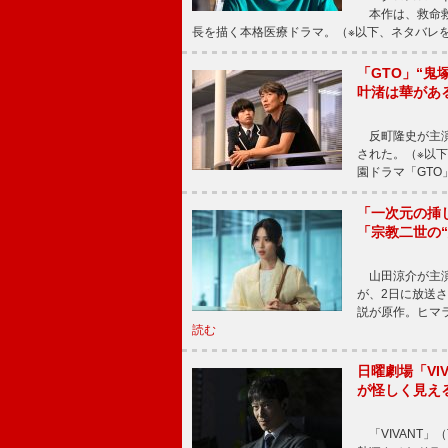
本作は、救命救
長を描く本格医療ドラマ。（※以下、ネタバレ
「GTO」“
叶渚は華があ
反町隆史が主演
された。（※以
園ドラマ「GTO
「一次元の挿
「宗教二世の
山田涼介が主演
が、2日に放送
説が原作。ヒマラ
読む
日曜劇場「V
が怪しく見え
「VIVANT」