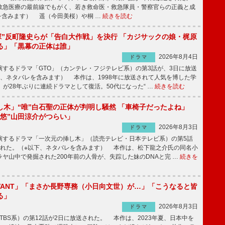
急医療の最前線でもがく、若き救命医・救急隊員・警察官らの正義と成
を含みます） 遥（今田美桜）や桐 …
続きを読む
鬼塚”反町隆史らが「告白大作戦」を決行 「カジサックの娘・梶原
る」「黒幕の正体は誰」
2026年8月4日
ドラマ
するドラマ「GTO」（カンテレ・フジテレビ系）の第3話が、3日に放送
下、ネタバレを含みます） 本作は、1998年に放送されて人気を博した学
」が28年ぶりに連続ドラマとして復活。50代になった“ …
続きを読む
し木」“唯”白石聖の正体が判明し騒然 「車椅子だったよね」
“悠”山田涼介がつらい」
2026年8月3日
ドラマ
するドラマ「一次元の挿し木」（読売テレビ・日本テレビ系）の第5話
された。（※以下、ネタバレを含みます） 本作は、松下龍之介氏の同名小
ヤ山中で発掘された200年前の人骨が、失踪した妹のDNAと完 …
続きを
IVANT」「まさか長野専務（小日向文世）が…」「こうなると皆
る」
2026年8月3日
ドラマ
（TBS系）の第12話が2日に放送された。 本作は、2023年夏、日本中を