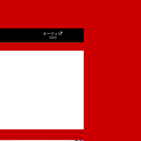
オーヴォ
OVO