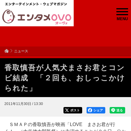
MENU
ニュース
香取慎吾が人気犬まさお君とコン
ビ結成 「２回も、おしっこかけ
られた」
2011年11月30日 / 13:30
ポスト
シェア
送る
ＳＭＡＰの香取慎吾が映画「LOVE まさお君が行