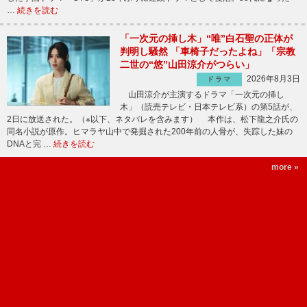
…
続きを読む
「一次元の挿し木」“唯”白石聖の正体が
判明し騒然 「車椅子だったよね」「宗教
二世の“悠”山田涼介がつらい」
2026年8月3日
ドラマ
山田涼介が主演するドラマ「一次元の挿し
木」（読売テレビ・日本テレビ系）の第5話が、
2日に放送された。（※以下、ネタバレを含みます） 本作は、松下龍之介氏の
同名小説が原作。ヒマラヤ山中で発掘された200年前の人骨が、失踪した妹の
DNAと完 …
続きを読む
more »