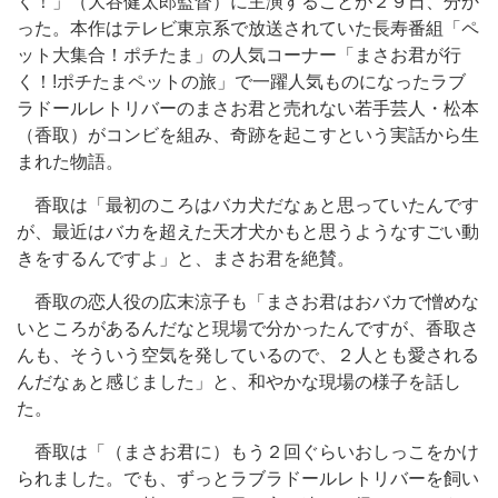
く！」（大谷健太郎監督）に主演することが２９日、分か
った。本作はテレビ東京系で放送されていた長寿番組「ペ
ット大集合！ポチたま」の人気コーナー「まさお君が行
く！!ポチたまペットの旅」で一躍人気ものになったラブ
ラドールレトリバーのまさお君と売れない若手芸人・松本
（香取）がコンビを組み、奇跡を起こすという実話から生
まれた物語。
香取は「最初のころはバカ犬だなぁと思っていたんです
が、最近はバカを超えた天才犬かもと思うようなすごい動
きをするんですよ」と、まさお君を絶賛。
香取の恋人役の広末涼子も「まさお君はおバカで憎めな
いところがあるんだなと現場で分かったんですが、香取さ
んも、そういう空気を発しているので、２人とも愛される
んだなぁと感じました」と、和やかな現場の様子を話し
た。
香取は「（まさお君に）もう２回ぐらいおしっこをかけ
られました。でも、ずっとラブラドールレトリバーを飼い