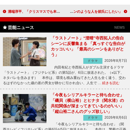
溝端淳平、「クリスマスでも本命の人はいない」 「クリスマスってことを忘れるくらい仕事がしたい」
ヨンアがタンタンの世界展でテープカット 河北麻友子「タンタンのような人を彼氏にしたい」
芸能ニュース
NEWS
「ラストノート」“澄晴”寺西拓人の告白
シーンに反響集まる 「真っすぐな告白が
カッコいい」「最高のシーンをありがと
う」
2026年8月7日
ドラマ
内田有紀と寺西拓人がダブル主演するドラマ
「ラストノート」（フジテレビ系）の第5話が、6日に放送された。（※以下、
ネタバレを含みます） 本作は、環境も積み重ねてきた人生も全く違う、交わ
るはずのなかった歳の差の男女が静かに引かれ合い、人生で …
続きを読む
「今夜もシリアルキラーと待ち合わせ」
「磯貝（横山裕）とヒナタ（関水渚）の
共犯関係が深まってきているのがいい」
「縦山裕二さんのグッズ欲しい」
2026年8月6日
ドラマ
「今夜もシリアルキラーと待ち合わせ」（関
西テレビ／フジテレビ系）の第6話が5日に放送された。 本作は、警察の正義