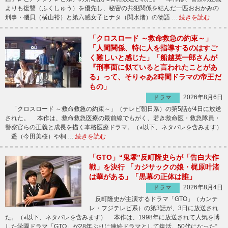
よりも復讐（ふくしゅう）を優先し、秘密の共犯関係を結んだ一匹おおかみの
刑事・磯貝（横山裕）と第六感女子ヒナタ（関水渚）の物語 …
続きを読む
「クロスロード ～救命救急の約束～」
「人間関係、特に人を指導するのはすご
く難しいと感じた」「船越英一郎さんが
『刑事面に似ていると言われたことがあ
る』って、そりゃあ2時間ドラマの帝王だ
もの」
2026年8月6日
ドラマ
「クロスロード ～救命救急の約束～」（テレビ朝日系）の第5話が4日に放送
された。 本作は、救命救急医療の最前線でもがく、若き救命医・救急隊員・
警察官らの正義と成長を描く本格医療ドラマ。（※以下、ネタバレを含みます）
遥（今田美桜）や桐 …
続きを読む
「GTO」“鬼塚”反町隆史らが「告白大作
戦」を決行 「カジサックの娘・梶原叶渚
は華がある」「黒幕の正体は誰」
2026年8月4日
ドラマ
反町隆史が主演するドラマ「GTO」（カンテ
レ・フジテレビ系）の第3話が、3日に放送され
た。（※以下、ネタバレを含みます） 本作は、1998年に放送されて人気を博
した学園ドラマ「GTO」が28年ぶりに連続ドラマとして復活。50代になった“