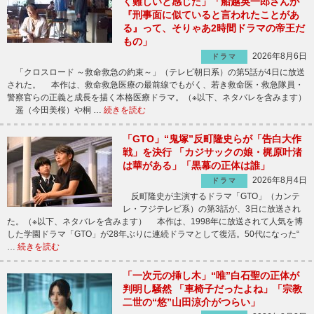
く難しいと感じた」「船越英一郎さんが
『刑事面に似ていると言われたことがあ
る』って、そりゃあ2時間ドラマの帝王だ
もの」
2026年8月6日
ドラマ
「クロスロード ～救命救急の約束～」（テレビ朝日系）の第5話が4日に放送
された。 本作は、救命救急医療の最前線でもがく、若き救命医・救急隊員・
警察官らの正義と成長を描く本格医療ドラマ。（※以下、ネタバレを含みます）
遥（今田美桜）や桐 …
続きを読む
「GTO」“鬼塚”反町隆史らが「告白大作
戦」を決行 「カジサックの娘・梶原叶渚
は華がある」「黒幕の正体は誰」
2026年8月4日
ドラマ
反町隆史が主演するドラマ「GTO」（カンテ
レ・フジテレビ系）の第3話が、3日に放送され
た。（※以下、ネタバレを含みます） 本作は、1998年に放送されて人気を博
した学園ドラマ「GTO」が28年ぶりに連続ドラマとして復活。50代になった“
…
続きを読む
「一次元の挿し木」“唯”白石聖の正体が
判明し騒然 「車椅子だったよね」「宗教
二世の“悠”山田涼介がつらい」