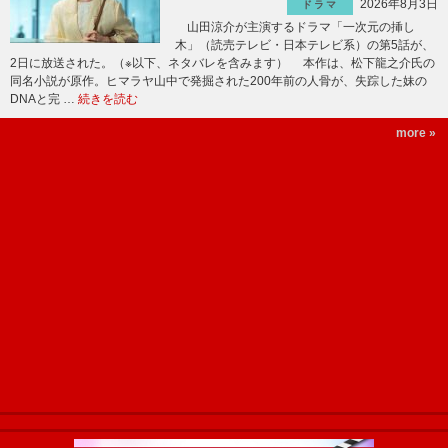
2026年8月3日
ドラマ
山田涼介が主演するドラマ「一次元の挿し
木」（読売テレビ・日本テレビ系）の第5話が、
2日に放送された。（※以下、ネタバレを含みます） 本作は、松下龍之介氏の
同名小説が原作。ヒマラヤ山中で発掘された200年前の人骨が、失踪した妹の
DNAと完 …
続きを読む
more »