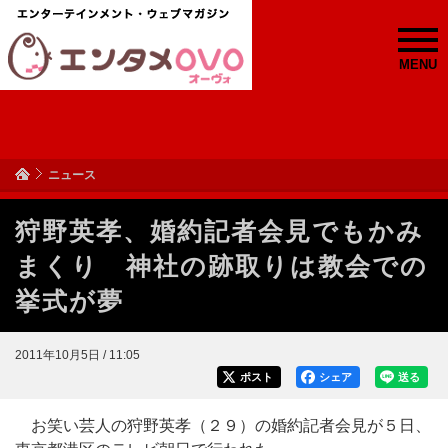
MENU
ニュース
狩野英孝、婚約記者会見でもかみ
まくり 神社の跡取りは教会での
挙式が夢
2011年10月5日 / 11:05
ポスト
シェア
送る
お笑い芸人の狩野英孝（２９）の婚約記者会見が５日、