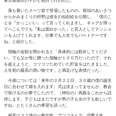
東京都港区のテレビ朝日で行われた。
落ち着いたスーツ姿で登場したものの、冒頭のあいさつ
からかみまくりの狩野は彼女の似顔絵を公開し、「僕のこ
とを『かっこいい』って言ってくれますし、ギャグが滑っ
てへこんでても『私は面白かった』と芸人としてテンショ
ンを上げてくれます。仕事でも人生でもパートナーです
ね」と紹介した。
指輪の金額を聞かれると「具体的には勘弁してくださ
い。でも父が母に贈った指輪が１００万だったので、それ
を超えようと、コツコツためていた貯金をはたきました。
人生初の最高の買い物です」と満足げな表情だった。
今後については「来年の２月２２日、３０歳の僕の誕生
日に合わせて籍を入れます。式は決まってませんが、教会
で挙げるのが夢でしたので、（神社の）両親をこれから説
得します。子どもはまだですが男の子も女の子も欲しいで
すね」とたくさんの希望を語った。
相手は３２歳の一般女性、アツコさんで、交際５年。