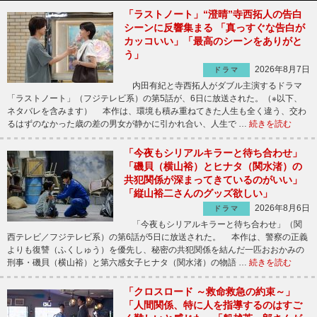
「ラストノート」“澄晴”寺西拓人の告白
シーンに反響集まる 「真っすぐな告白が
カッコいい」「最高のシーンをありがと
う」
2026年8月7日
ドラマ
内田有紀と寺西拓人がダブル主演するドラマ
「ラストノート」（フジテレビ系）の第5話が、6日に放送された。（※以下、
ネタバレを含みます） 本作は、環境も積み重ねてきた人生も全く違う、交わ
るはずのなかった歳の差の男女が静かに引かれ合い、人生で …
続きを読む
「今夜もシリアルキラーと待ち合わせ」
「磯貝（横山裕）とヒナタ（関水渚）の
共犯関係が深まってきているのがいい」
「縦山裕二さんのグッズ欲しい」
2026年8月6日
ドラマ
「今夜もシリアルキラーと待ち合わせ」（関
西テレビ／フジテレビ系）の第6話が5日に放送された。 本作は、警察の正義
よりも復讐（ふくしゅう）を優先し、秘密の共犯関係を結んだ一匹おおかみの
刑事・磯貝（横山裕）と第六感女子ヒナタ（関水渚）の物語 …
続きを読む
「クロスロード ～救命救急の約束～」
「人間関係、特に人を指導するのはすご