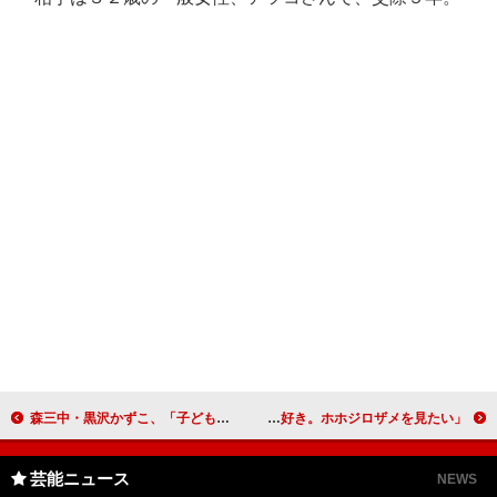
森三中・黒沢かずこ、「子どもが欲しい！」 光浦靖子、椿鬼奴らとの女子会秘話を暴露
きゃりぱみゅ、原宿ガールで世界征服を狙う？ 「強い動物が好き。ホホジロザメを見たい」
芸能ニュース
NEWS