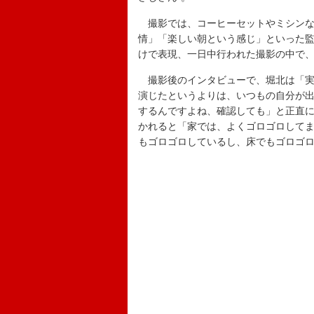
撮影では、コーヒーセットやミシンな
情」「楽しい朝という感じ」といった
けで表現、一日中行われた撮影の中で
撮影後のインタビューで、堀北は「実
演じたというよりは、いつもの自分が
するんですよね、確認しても」と正直に
かれると「家では、よくゴロゴロして
もゴロゴロしているし、床でもゴロゴ