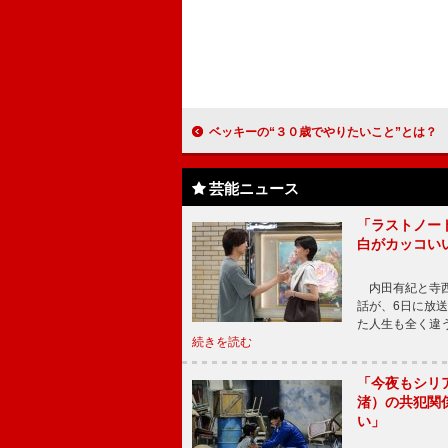
ベッキーの“３０歳でやりたいこと”とは？ 女性誌“ｗｉｔｈ”３０周年
芸能ニュース
「ラストノー
白がカッコい
内田有紀と寺西
話が、6日に放
た人生も全く違
続きを読む
「今夜もシリ
渚）の共犯関
い」