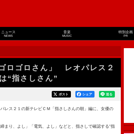
ニュース
音楽
特別企画
NEWS
MUSIC
PR
ゴロゴロさん」 レオパレス２
は“指さしさん”
ポスト
シェア
送る
パレス２１の新テレビＣＭ「指さしさんの朝」編に、女優の
締まり、よし」「電気、よし」などと、指さしで確認する“指