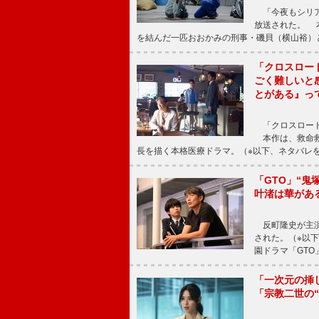
「今夜もシリア
放送された。 
を結んだ一匹おおかみの刑事・磯貝（横山裕）
「クロスロー
ごく難しいと
とがある』っ
「クロスロード
本作は、救命救
長を描く本格医療ドラマ。（※以下、ネタバレ
「GTO」“
叶渚は華があ
反町隆史が主演
された。（※以
園ドラマ「GTO
「一次元の挿
「宗教二世の