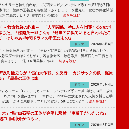
ルキラーと待ち合わせ」（関西テレビ／フジテレビ系）の第6話が5日に
本作は、警察の正義よりも復讐（ふくしゅう）を優先し、秘密の共犯関係
と第六感女子ヒナタ（関水渚）の物語 …
続きを読む
ド ～救命救急の約束～」「人間関係、特に人を指導するのはす
感じた」「船越英一郎さんが『刑事面に似ていると言われたこ
て、そりゃあ2時間ドラマの帝王だもの」
2026年8月6日
ドラマ
 ～救命救急の約束～」（テレビ朝日系）の第5話が4日に放送された。
急医療の最前線でもがく、若き救命医・救急隊員・警察官らの正義と成
を含みます） 遥（今田美桜）や桐 …
続きを読む
鬼塚”反町隆史らが「告白大作戦」を決行 「カジサックの娘・梶原
る」「黒幕の正体は誰」
2026年8月4日
ドラマ
するドラマ「GTO」（カンテレ・フジテレビ系）の第3話が、3日に放送
下、ネタバレを含みます） 本作は、1998年に放送されて人気を博した学
」が28年ぶりに連続ドラマとして復活。50代になった“ …
続きを読む
し木」“唯”白石聖の正体が判明し騒然 「車椅子だったよね」
“悠”山田涼介がつらい」
2026年8月3日
ドラマ