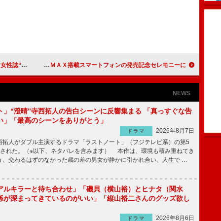
イベントに登場
ももえり「息子と一緒に親子で映画を！」 ＷｉＭＡＸ搭載スマートフォンの発売記念セレモニーに
NEWS
ト」“澄晴”寺西拓人の告白シーンに反響集まる 「真っすぐな告
い」「最高のシーンをありがとう」
2026年8月7日
ドラマ
拓人がダブル主演するドラマ「ラストノート」（フジテレビ系）の第5
送された。（※以下、ネタバレを含みます） 本作は、環境も積み重ねてき
う、交わるはずのなかった歳の差の男女が静かに引かれ合い、人生で …
アルキラーと待ち合わせ」「磯貝（横山裕）とヒナタ（関水
係が深まってきているのがいい」「縦山裕二さんのグッズ欲し
2026年8月6日
ドラマ