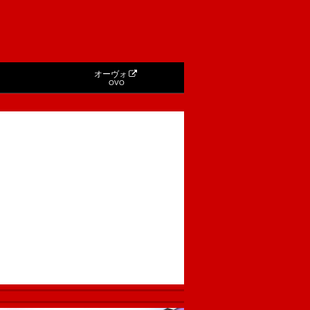
オーヴォ
OVO