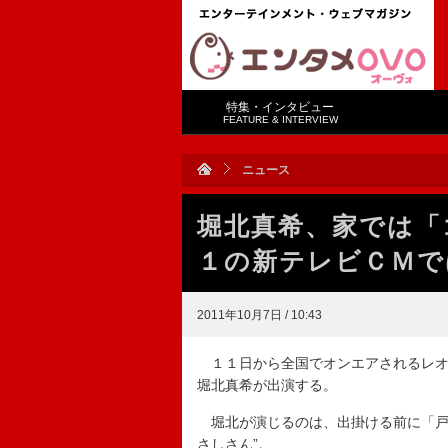
特集・インタビュー
FEATURE & INTERVIEW
ニュース
堀北真希、家では「
１の新テレビＣＭで
2011年10月7日 / 10:43
１１日から全国でオンエアされるレオ
堀北真希が出演する。
堀北が演じるのは、出掛ける前に「戸
さしさん”。