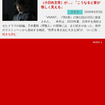
（小日向文世）が…」「こうなると皆が
怪しく見える」
2026年8月3日
ドラマ
「VIVANT」（TBS系）の第12話が2日に放送
された。 本作は、2023年夏、日本中を熱狂さ
せたドラマの続編。乃木憂助（堺雅人）の冒険には、まだ続きがあった。前作
のラストシーンから直結する物語。“世界を巻き込む大きな渦”が、ついに別 …
続きを読む
more »