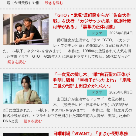
遥（今田美桜）や桐 …
続きを読む
「GTO」“鬼塚”反町隆史らが「告白大作
戦」を決行 「カジサックの娘・梶原叶渚
は華がある」「黒幕の正体は誰」
2026年8月4日
ドラマ
反町隆史が主演するドラマ「GTO」（カンテ
レ・フジテレビ系）の第3話が、3日に放送され
た。（※以下、ネタバレを含みます） 本作は、1998年に放送されて人気を博
した学園ドラマ「GTO」が28年ぶりに連続ドラマとして復活。50代になった“
…
続きを読む
「一次元の挿し木」“唯”白石聖の正体が
判明し騒然 「車椅子だったよね」「宗教
二世の“悠”山田涼介がつらい」
2026年8月3日
ドラマ
山田涼介が主演するドラマ「一次元の挿し
木」（読売テレビ・日本テレビ系）の第5話が、
2日に放送された。（※以下、ネタバレを含みます） 本作は、松下龍之介氏の
同名小説が原作。ヒマラヤ山中で発掘された200年前の人骨が、失踪した妹の
DNAと完 …
続きを読む
日曜劇場「VIVANT」「まさか長野専務