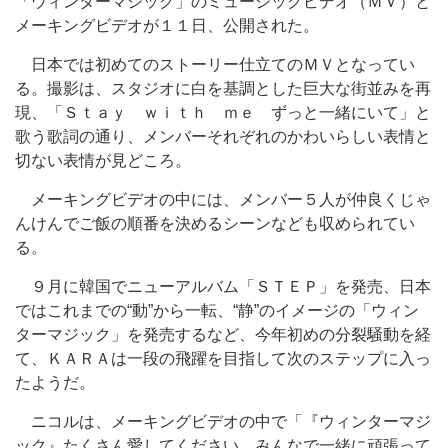
「ウィンターマジック」のミュージックビデオ（ＭＶ）と
メーキングビデオが１１日、公開された。
日本では初めてのストーリー仕立てのＭＶとなってい
る。撮影は、スタジオに白を基調とした巨大な街並みを再
現、「Ｓｔａｙ ｗｉｔｈ ｍｅ ずっと一緒にいて」と
歌う歌詞の通り、メンバーそれぞれのかわいらしい表情と
切ない表情が見どころ。
メーキングビデオの中には、メンバー５人が仲良くじゃ
んけんでご飯の順番を決めるシーンなども収められてい
る。
９月に韓国でニューアルバム「ＳＴＥＰ」を発売、日本
ではこれまでの“動”から一転、“静”のイメージの「ウィン
ターマジック」を発売するなど、今年初めの分裂騒動を経
て、ＫＡＲＡは一段の飛躍を目指して次のステップに入っ
たようだ。
ニコルは、メーキングビデオの中で「『ウィンターマジ
ック』たくさん愛してください。みんなで一緒に頑張って