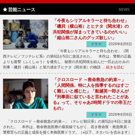
芸能ニュース
NEWS
「今夜もシリアルキラーと待ち合わせ」
「磯貝（横山裕）とヒナタ（関水渚）の
共犯関係が深まってきているのがいい」
「縦山裕二さんのグッズ欲しい」
2026年8月6日
ドラマ
「今夜もシリアルキラーと待ち合わせ」（関
西テレビ／フジテレビ系）の第6話が5日に放送された。 本作は、警察の正義
よりも復讐（ふくしゅう）を優先し、秘密の共犯関係を結んだ一匹おおかみの
刑事・磯貝（横山裕）と第六感女子ヒナタ（関水渚）の物語 …
続きを読む
「クロスロード ～救命救急の約束～」
「人間関係、特に人を指導するのはすご
く難しいと感じた」「船越英一郎さんが
『刑事面に似ていると言われたことがあ
る』って、そりゃあ2時間ドラマの帝王だ
もの」
2026年8月6日
ドラマ
「クロスロード ～救命救急の約束～」（テレビ朝日系）の第5話が4日に放送
された。 本作は、救命救急医療の最前線でもがく、若き救命医・救急隊員・
警察官らの正義と成長を描く本格医療ドラマ。（※以下、ネタバレを含みます）