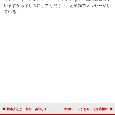
いますから楽しみにしてください」と笑顔でメッセージし
ている。
松本人志が、相方・浜田と１０年ぶりのコント ＮＨＫでレギュラーコント番組が開始
辺見えみり、東ＭＡＸと安めぐみ「付き合っていた」 “やまなし大使”に就任、ふかわりょうも応援に