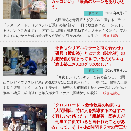
カッコいい」「最高のシーンをありがと
う」
2026年8月7日
ドラマ
内田有紀と寺西拓人がダブル主演するドラマ
「ラストノート」（フジテレビ系）の第5話が、6日に放送された。（※以下、
ネタバレを含みます） 本作は、環境も積み重ねてきた人生も全く違う、交わ
るはずのなかった歳の差の男女が静かに引かれ合い、人生で …
続きを読む
「今夜もシリアルキラーと待ち合わせ」
「磯貝（横山裕）とヒナタ（関水渚）の
共犯関係が深まってきているのがいい」
「縦山裕二さんのグッズ欲しい」
2026年8月6日
ドラマ
「今夜もシリアルキラーと待ち合わせ」（関
西テレビ／フジテレビ系）の第6話が5日に放送された。 本作は、警察の正義
よりも復讐（ふくしゅう）を優先し、秘密の共犯関係を結んだ一匹おおかみの
刑事・磯貝（横山裕）と第六感女子ヒナタ（関水渚）の物語 …
続きを読む
「クロスロード ～救命救急の約束～」
「人間関係、特に人を指導するのはすご
く難しいと感じた」「船越英一郎さんが
『刑事面に似ていると言われたことがあ
る』って、そりゃあ2時間ドラマの帝王だ