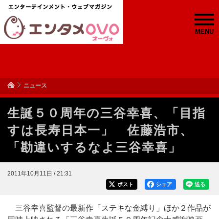
MENU
ニュース
生誕５０周年の三谷幸喜、「目指
すは長寿日本一」 佐藤浩市、
「勘違いするなよ三谷幸喜」
2011年10月11日 / 21:31
ポスト
シェア
送る
三谷幸喜監督の最新作「ステキな金縛り」ほか２作品が