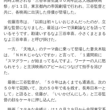
同時上映される「三谷幸喜生誕５０周年記念大感謝映画
祭」が１１日、東京都内の帝国劇場で行われ、三谷監督と
共に、各映画に出演した俳優が登場した。
佐藤浩市は、「以前は初々しいおじさんだったのが、立
派な監督になりました。最近はバーで演劇論などを語って
いるそうです。勘違いするなよ三谷幸喜。小さくまとまる
なよ三谷幸喜」と呼び掛けた。
一方、「天地人」のテーマ曲に乗って登場した妻夫木聡
は、「ＮＨＫじゃないですか」と言って、「１週間前に
『スマグラー』が始まってるんですよ。ワーナーの人に怒
られそう」と主演映画のアピールにつなげて拍手を浴び
た。
最後に三谷監督が、「５０年はあくまでも通過点。次の
５０年で花開いて、次の５０年で名を残す。長寿日本一と
して」と語ると、佐藤が、「いいかげんにしろ」と三谷監
督の顔をケーキに押し込んだ。
映画「ステキな金縛り」は１０月２９日から全国東宝系