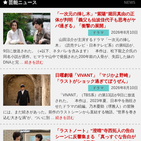
芸能ニュース
NEWS
「一次元の挿し木」“紫陽”堀田真由の正
体が判明 「義父も仙波佳代子も思考がヤ
バ過ぎる」「衝撃の展開」
2026年8月10日
ドラマ
山田涼介が主演するドラマ「一次元の挿し
木」（読売テレビ・日本テレビ系）の第6話が、
9日に放送された。（※以下、ネタバレを含みます） 本作は、松下龍之介氏の
同名小説が原作。ヒマラヤ山中で発掘された200年前の人骨が、失踪した妹の
DNAと完 …
続きを読む
日曜劇場「VIVANT」「マジかよ野崎」
「ラストがショック過ぎてぼうぜん」
2026年8月10日
ドラマ
「VIVANT」（TBS系）の第13話が9日に放送
された。 本作は、2023年夏、日本中を熱狂さ
せたドラマの続編。乃木憂助（堺雅人）の冒険
には、まだ続きがあった。前作のラストシーンから直結する物語。“世界を巻き
込む大きな渦”が、ついに別 …
続きを読む
「ラストノート」“澄晴”寺西拓人の告白
シーンに反響集まる 「真っすぐな告白が