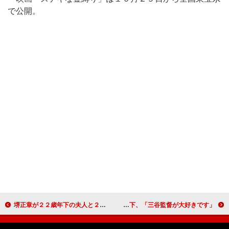
で公開。
堺正章が２２歳年下の夫人と２ショットでゴール！ 「本当にドラマチックな４日間だった」
竹内結子、「どこの首相の就任式なんだ…」 ＴＫＯ木下、「三谷監督が大好きです」