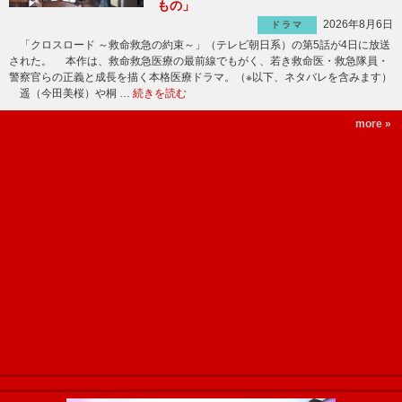
もの」
2026年8月6日
ドラマ
「クロスロード ～救命救急の約束～」（テレビ朝日系）の第5話が4日に放送
された。 本作は、救命救急医療の最前線でもがく、若き救命医・救急隊員・
警察官らの正義と成長を描く本格医療ドラマ。（※以下、ネタバレを含みます）
遥（今田美桜）や桐 …
続きを読む
more »