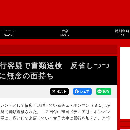
ニュース
音楽
特別企画
NEWS
MUSIC
PR
行容疑で書類送検 反省しつつ
に無念の面持ち
ポスト
シェア
送る
レントとして幅広く活躍しているチェ・ホンマン（３１）が
容疑で書類送検された。１２日付の韓国メディアは、ホンマン
酒屋に、客として来店していた女子大生に暴行を加えた、と報