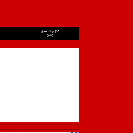
オーヴォ
OVO