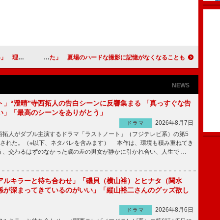
親」と断言
早見あかり「違った自分が見つけられた」 夏場のハードな撮影に記憶がなくなることも
NEWS
ト」“澄晴”寺西拓人の告白シーンに反響集まる 「真っすぐな告
い」「最高のシーンをありがとう」
2026年8月7日
ドラマ
拓人がダブル主演するドラマ「ラストノート」（フジテレビ系）の第5
送された。（※以下、ネタバレを含みます） 本作は、環境も積み重ねてき
う、交わるはずのなかった歳の差の男女が静かに引かれ合い、人生で …
アルキラーと待ち合わせ」「磯貝（横山裕）とヒナタ（関水
係が深まってきているのがいい」「縦山裕二さんのグッズ欲し
2026年8月6日
ドラマ