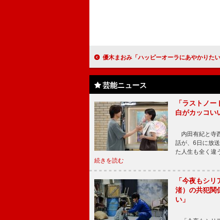
優木まおみ「ハッピーオーラにあやかりたい」 理想の男性は「父
芸能ニュース
「ラストノー
白がカッコい
内田有紀と寺西
話が、6日に放
た人生も全く違
続きを読む
「今夜もシリ
渚）の共犯関
い」