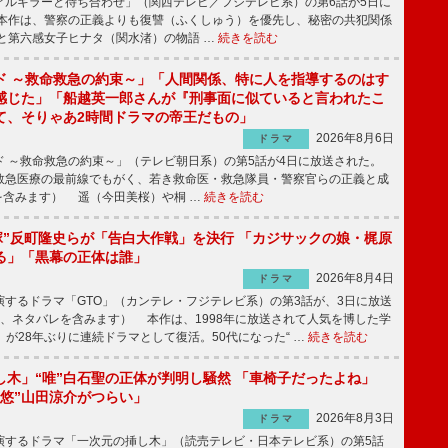
ルキラーと待ち合わせ」（関西テレビ／フジテレビ系）の第6話が5日に
本作は、警察の正義よりも復讐（ふくしゅう）を優先し、秘密の共犯関係
と第六感女子ヒナタ（関水渚）の物語 …
続きを読む
ド ～救命救急の約束～」「人間関係、特に人を指導するのはす
感じた」「船越英一郎さんが『刑事面に似ていると言われたこ
て、そりゃあ2時間ドラマの帝王だもの」
2026年8月6日
ドラマ
 ～救命救急の約束～」（テレビ朝日系）の第5話が4日に放送された。
急医療の最前線でもがく、若き救命医・救急隊員・警察官らの正義と成
を含みます） 遥（今田美桜）や桐 …
続きを読む
鬼塚”反町隆史らが「告白大作戦」を決行 「カジサックの娘・梶原
る」「黒幕の正体は誰」
2026年8月4日
ドラマ
するドラマ「GTO」（カンテレ・フジテレビ系）の第3話が、3日に放送
下、ネタバレを含みます） 本作は、1998年に放送されて人気を博した学
」が28年ぶりに連続ドラマとして復活。50代になった“ …
続きを読む
し木」“唯”白石聖の正体が判明し騒然 「車椅子だったよね」
“悠”山田涼介がつらい」
2026年8月3日
ドラマ
するドラマ「一次元の挿し木」（読売テレビ・日本テレビ系）の第5話