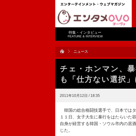
特集・インタビュー
FEATURE & INTERVIEW
ニュース
チェ・ホンマン、暴
も「仕方ない選択」
2011年10月12日 / 18:35
韓国の総合格闘技選手で、日本ではタ
１１日、女子大生に暴行をはたらいた
自身が経営する韓国・ソウル市内の居
じた。