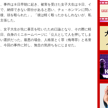
、事件は８日早朝に起き、被害を受けた女子大生は９日、イ
程で、納得できない部分があると思い、チェ・ホンマンに問い
の後、頭を殴られた」。「彼は軽く殴ったかもしれないが、私
と主張した。
、女子大生が先に暴言を吐いたため口論となり、その際に軽
２日、自身のミニホームページに「公人として人を押してしま
ない選択だった。最悪の場合、人格冒とく罪（侮辱罪）と名誉
え、今回の事件に対し、無念の気持ちをにじませた。