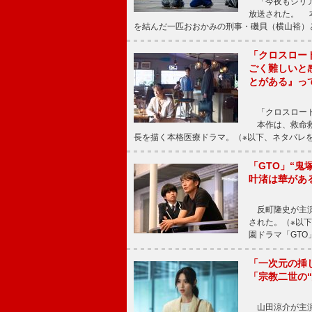
「今夜もシリア
放送された。 
を結んだ一匹おおかみの刑事・磯貝（横山裕）
「クロスロー
ごく難しいと
とがある』っ
「クロスロード
本作は、救命救
長を描く本格医療ドラマ。（※以下、ネタバレ
「GTO」“
叶渚は華があ
反町隆史が主演
された。（※以
園ドラマ「GTO
「一次元の挿
「宗教二世の
山田涼介が主演