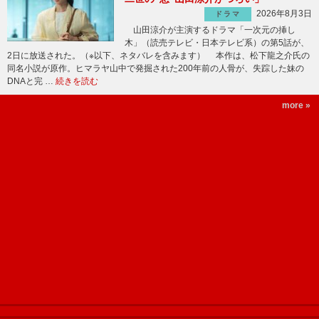
2026年8月3日
ドラマ
山田涼介が主演するドラマ「一次元の挿し
木」（読売テレビ・日本テレビ系）の第5話が、
2日に放送された。（※以下、ネタバレを含みます） 本作は、松下龍之介氏の
同名小説が原作。ヒマラヤ山中で発掘された200年前の人骨が、失踪した妹の
DNAと完 …
続きを読む
more »