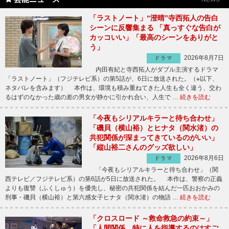
「ラストノート」“澄晴”寺西拓人の告白
シーンに反響集まる 「真っすぐな告白が
カッコいい」「最高のシーンをありがと
う」
2026年8月7日
ドラマ
内田有紀と寺西拓人がダブル主演するドラマ
「ラストノート」（フジテレビ系）の第5話が、6日に放送された。（※以下、
ネタバレを含みます） 本作は、環境も積み重ねてきた人生も全く違う、交わ
るはずのなかった歳の差の男女が静かに引かれ合い、人生で …
続きを読む
「今夜もシリアルキラーと待ち合わせ」
「磯貝（横山裕）とヒナタ（関水渚）の
共犯関係が深まってきているのがいい」
「縦山裕二さんのグッズ欲しい」
2026年8月6日
ドラマ
「今夜もシリアルキラーと待ち合わせ」（関
西テレビ／フジテレビ系）の第6話が5日に放送された。 本作は、警察の正義
よりも復讐（ふくしゅう）を優先し、秘密の共犯関係を結んだ一匹おおかみの
刑事・磯貝（横山裕）と第六感女子ヒナタ（関水渚）の物語 …
続きを読む
「クロスロード ～救命救急の約束～」
「人間関係、特に人を指導するのはすご