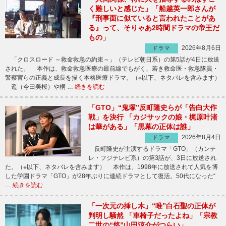
く難しいと感じた」「船越英一郎さんが
『刑事面に似ていると言われたことがあ
る』って、そりゃあ2時間ドラマの帝王だ
もの」
2026年8月6日
ドラマ
「クロスロード ～救命救急の約束～」（テレビ朝日系）の第5話が4日に放送
された。 本作は、救命救急医療の最前線でもがく、若き救命医・救急隊員・
警察官らの正義と成長を描く本格医療ドラマ。（※以下、ネタバレを含みます）
遥（今田美桜）や桐 …
続きを読む
「GTO」“鬼塚”反町隆史らが「告白大作
戦」を決行 「カジサックの娘・梶原叶渚
は華がある」「黒幕の正体は誰」
2026年8月4日
ドラマ
反町隆史が主演するドラマ「GTO」（カンテ
レ・フジテレビ系）の第3話が、3日に放送され
た。（※以下、ネタバレを含みます） 本作は、1998年に放送されて人気を博
した学園ドラマ「GTO」が28年ぶりに連続ドラマとして復活。50代になった“
…
続きを読む
「一次元の挿し木」“唯”白石聖の正体が
判明し騒然 「車椅子だったよね」「宗教
二世の“悠”山田涼介がつらい」