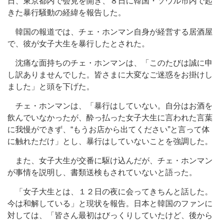
日、東京都内で会見を開き、８日に韓国・ソウル市内で起
きた暴行騒動の経緯を報告した。
韓国の報道では、チェ・ホンマン自身が経営する居酒屋
で、彼が女子大生を暴行したとされた。
沈痛な面持ちのチェ・ホンマンは、「このたびは誠に申
し訳ありませんでした。皆さまに大変なご迷惑をお掛けし
ました」と頭を下げた。
チェ・ホンマンは、「暴行はしていない。自分はお酒を
飲んでいなかったが、酔っ払った女子大生に言われた言葉
に我慢ができず、“もうお店から出てください”と言って体
に触れただけ」とし、暴行はしていないことを強調した。
また、女子大生が交番に駆け込んだが、チェ・ホンマン
が事情を説明し、書類送検もされていないと語った。
「女子大生とは、１２日の夜に会ってきちんと話した。
今は和解している」と現状を報告。日本と韓国のファンに
対しては、「皆さん最初はびっくりしていたけど、後から