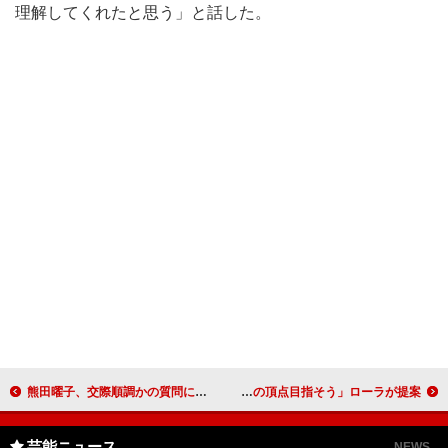
理解してくれたと思う」と話した。
熊田曜子、交際順調かの質問に笑顔で「はい」 カウガール姿で、照英と映画のトークイベントに
南キャン・山ちゃん「解散の危機なんです！」 「一緒にお笑いの頂点目指そう」ローラが提案
芸能ニュース
NEWS