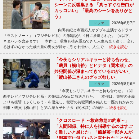
シーンに反響集まる 「真っすぐな告白が
カッコいい」「最高のシーンをありがと
う」
2026年8月7日
ドラマ
内田有紀と寺西拓人がダブル主演するドラマ
「ラストノート」（フジテレビ系）の第5話が、6日に放送された。（※以下、
ネタバレを含みます） 本作は、環境も積み重ねてきた人生も全く違う、交わ
るはずのなかった歳の差の男女が静かに引かれ合い、人生で …
続きを読む
「今夜もシリアルキラーと待ち合わせ」
「磯貝（横山裕）とヒナタ（関水渚）の
共犯関係が深まってきているのがいい」
「縦山裕二さんのグッズ欲しい」
2026年8月6日
ドラマ
「今夜もシリアルキラーと待ち合わせ」（関
西テレビ／フジテレビ系）の第6話が5日に放送された。 本作は、警察の正義
よりも復讐（ふくしゅう）を優先し、秘密の共犯関係を結んだ一匹おおかみの
刑事・磯貝（横山裕）と第六感女子ヒナタ（関水渚）の物語 …
続きを読む
「クロスロード ～救命救急の約束～」
「人間関係、特に人を指導するのはすご
く難しいと感じた」「船越英一郎さんが
『刑事面に似ていると言われたことがあ