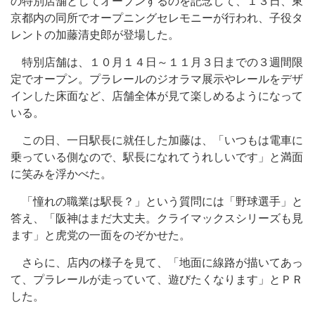
の特別店舗としてオープンするのを記念して、１３日、東
京都内の同所でオープニングセレモニーが行われ、子役タ
レントの加藤清史郎が登場した。
特別店舗は、１０月１４日～１１月３日までの３週間限
定でオープン。プラレールのジオラマ展示やレールをデザ
インした床面など、店舗全体が見て楽しめるようになって
いる。
この日、一日駅長に就任した加藤は、「いつもは電車に
乗っている側なので、駅長になれてうれしいです」と満面
に笑みを浮かべた。
「憧れの職業は駅長？」という質問には「野球選手」と
答え、「阪神はまだ大丈夫。クライマックスシリーズも見
ます」と虎党の一面をのぞかせた。
さらに、店内の様子を見て、「地面に線路が描いてあっ
て、プラレールが走っていて、遊びたくなります」とＰＲ
した。