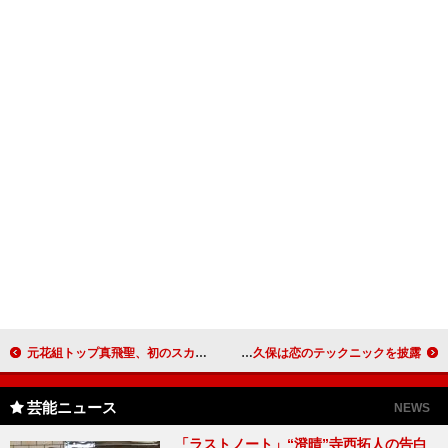
元花組トップ真飛聖、初のスカート姿を披露 「女性のはずなのに今の私は“女子初心者”」
森三中の黒沢、チェ・ジウにも負けない泣きの演技 オアシズの大久保は恋のテックニックを披露
芸能ニュース
NEWS
「ラストノート」“澄晴”寺西拓人の告白