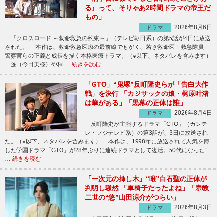
る』って、そりゃあ2時間ドラマの帝王だ
もの」
2026年8月6日
ドラマ
「クロスロード ～救命救急の約束～」（テレビ朝日系）の第5話が4日に放送
された。 本作は、救命救急医療の最前線でもがく、若き救命医・救急隊員・
警察官らの正義と成長を描く本格医療ドラマ。（※以下、ネタバレを含みます）
遥（今田美桜）や桐 …
続きを読む
「GTO」“鬼塚”反町隆史らが「告白大作
戦」を決行 「カジサックの娘・梶原叶渚
は華がある」「黒幕の正体は誰」
2026年8月4日
ドラマ
反町隆史が主演するドラマ「GTO」（カンテ
レ・フジテレビ系）の第3話が、3日に放送され
た。（※以下、ネタバレを含みます） 本作は、1998年に放送されて人気を博
した学園ドラマ「GTO」が28年ぶりに連続ドラマとして復活。50代になった“
…
続きを読む
「一次元の挿し木」“唯”白石聖の正体が
判明し騒然 「車椅子だったよね」「宗教
二世の“悠”山田涼介がつらい」
2026年8月3日
ドラマ