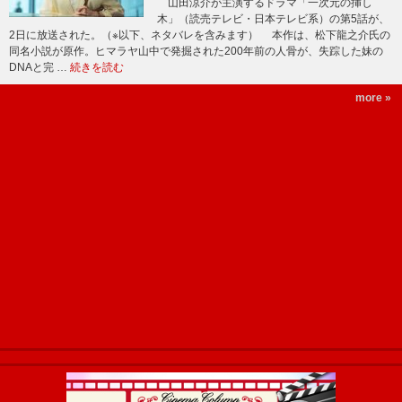
山田涼介が主演するドラマ「一次元の挿し
木」（読売テレビ・日本テレビ系）の第5話が、
2日に放送された。（※以下、ネタバレを含みます） 本作は、松下龍之介氏の
同名小説が原作。ヒマラヤ山中で発掘された200年前の人骨が、失踪した妹の
DNAと完 …
続きを読む
more »