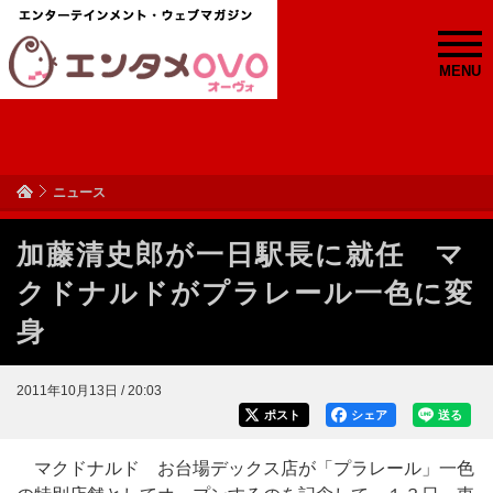
MENU
ニュース
加藤清史郎が一日駅長に就任 マ
クドナルドがプラレール一色に変
身
2011年10月13日 / 20:03
ポスト
シェア
送る
マクドナルド お台場デックス店が「プラレール」一色