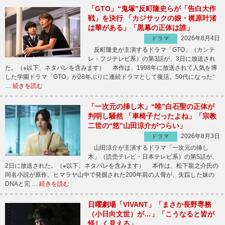
「GTO」“鬼塚”反町隆史らが「告白大作
戦」を決行 「カジサックの娘・梶原叶渚
は華がある」「黒幕の正体は誰」
2026年8月4日
ドラマ
反町隆史が主演するドラマ「GTO」（カンテ
レ・フジテレビ系）の第3話が、3日に放送され
た。（※以下、ネタバレを含みます） 本作は、1998年に放送されて人気を博
した学園ドラマ「GTO」が28年ぶりに連続ドラマとして復活。50代になった“
…
続きを読む
「一次元の挿し木」“唯”白石聖の正体が
判明し騒然 「車椅子だったよね」「宗教
二世の“悠”山田涼介がつらい」
2026年8月3日
ドラマ
山田涼介が主演するドラマ「一次元の挿し
木」（読売テレビ・日本テレビ系）の第5話が、
2日に放送された。（※以下、ネタバレを含みます） 本作は、松下龍之介氏の
同名小説が原作。ヒマラヤ山中で発掘された200年前の人骨が、失踪した妹の
DNAと完 …
続きを読む
日曜劇場「VIVANT」「まさか長野専務
（小日向文世）が…」「こうなると皆が
怪しく見える」