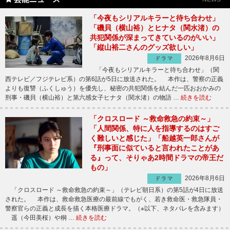
「今夜もシリアルキラーと待ち合わせ」
「磯貝（横山裕）とヒナタ（関水渚）の
共犯関係が深まってきているのがいい」
「縦山裕二さんのグッズ欲しい」
2026年8月6日
ドラマ
「今夜もシリアルキラーと待ち合わせ」（関
西テレビ／フジテレビ系）の第6話が5日に放送された。 本作は、警察の正義
よりも復讐（ふくしゅう）を優先し、秘密の共犯関係を結んだ一匹おおかみの
刑事・磯貝（横山裕）と第六感女子ヒナタ（関水渚）の物語 …
続きを読む
「クロスロード ～救命救急の約束～」
「人間関係、特に人を指導するのはすご
く難しいと感じた」「船越英一郎さんが
『刑事面に似ていると言われたことがあ
る』って、そりゃあ2時間ドラマの帝王だ
もの」
2026年8月6日
ドラマ
「クロスロード ～救命救急の約束～」（テレビ朝日系）の第5話が4日に放送
された。 本作は、救命救急医療の最前線でもがく、若き救命医・救急隊員・
警察官らの正義と成長を描く本格医療ドラマ。（※以下、ネタバレを含みます）
遥（今田美桜）や桐 …
続きを読む