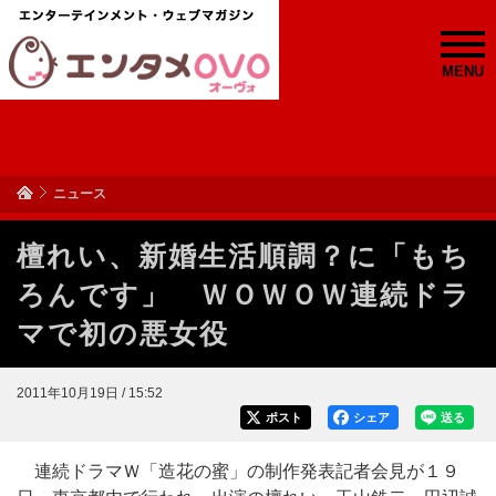
MENU
ニュース
檀れい、新婚生活順調？に「もち
ろんです」 ＷＯＷＯＷ連続ドラ
マで初の悪女役
2011年10月19日 / 15:52
ポスト
シェア
送る
連続ドラマＷ「造花の蜜」の制作発表記者会見が１９