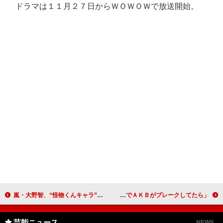
ドラマは１１月２７日からＷＯＷＯＷで放送開始。
嵐・大野智、“怪物くんキャラ”に成り切る 「みんな宣伝しろや」とワガママＰＲ
劇団ひとり「娘をＡＫＢ４８入りさせる！？」 「十数年後までＡＫＢがブレークしてたら」
芸能ニュース
NEWS