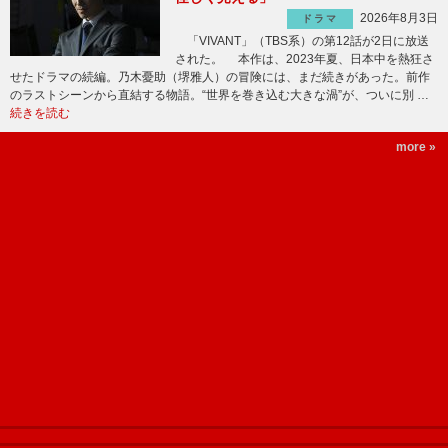
2026年8月3日
ドラマ
「VIVANT」（TBS系）の第12話が2日に放送
された。 本作は、2023年夏、日本中を熱狂さ
せたドラマの続編。乃木憂助（堺雅人）の冒険には、まだ続きがあった。前作
のラストシーンから直結する物語。“世界を巻き込む大きな渦”が、ついに別 …
続きを読む
more »