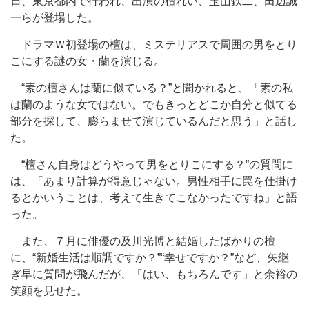
日、東京都内で行われ、出演の檀れい、玉山鉄二、田辺誠
一らが登場した。
ドラマＷ初登場の檀は、ミステリアスで周囲の男をとり
こにする謎の女・蘭を演じる。
“素の檀さんは蘭に似ている？”と聞かれると、「素の私
は蘭のような女ではない。でもきっとどこか自分と似てる
部分を探して、膨らませて演じているんだと思う」と話し
た。
“檀さん自身はどうやって男をとりこにする？”の質問に
は、「あまり計算が得意じゃない。男性相手に罠を仕掛け
るとかいうことは、考えて生きてこなかったですね」と語
った。
また、７月に俳優の及川光博と結婚したばかりの檀
に、“新婚生活は順調ですか？”“幸せですか？”など、矢継
ぎ早に質問が飛んだが、「はい、もちろんです」と余裕の
笑顔を見せた。