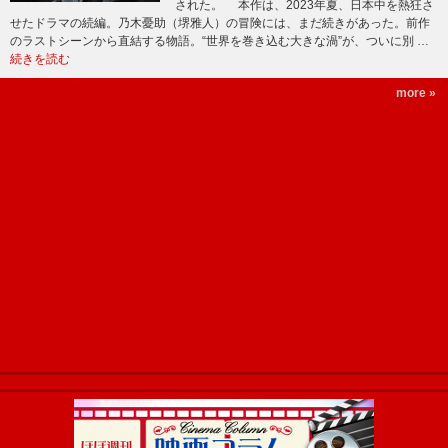
された。 本作は、2023年夏、日本中を熱狂さ
せたドラマの続編。乃木憂助（堺雅人）の冒険には、まだ続きがあった。前作
のラストシーンから直結する物語。“世界を巻き込む大きな渦”が、ついに別 …
続きを読む
more »