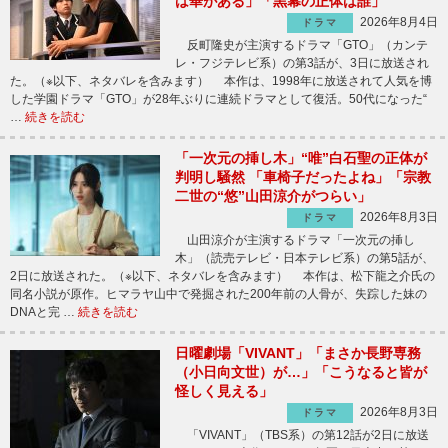
は華がある」「黒幕の正体は誰」
2026年8月4日
ドラマ
反町隆史が主演するドラマ「GTO」（カンテ
レ・フジテレビ系）の第3話が、3日に放送され
た。（※以下、ネタバレを含みます） 本作は、1998年に放送されて人気を博
した学園ドラマ「GTO」が28年ぶりに連続ドラマとして復活。50代になった“
…
続きを読む
「一次元の挿し木」“唯”白石聖の正体が
判明し騒然 「車椅子だったよね」「宗教
二世の“悠”山田涼介がつらい」
2026年8月3日
ドラマ
山田涼介が主演するドラマ「一次元の挿し
木」（読売テレビ・日本テレビ系）の第5話が、
2日に放送された。（※以下、ネタバレを含みます） 本作は、松下龍之介氏の
同名小説が原作。ヒマラヤ山中で発掘された200年前の人骨が、失踪した妹の
DNAと完 …
続きを読む
日曜劇場「VIVANT」「まさか長野専務
（小日向文世）が…」「こうなると皆が
怪しく見える」
2026年8月3日
ドラマ
「VIVANT」（TBS系）の第12話が2日に放送