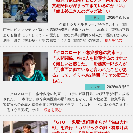
共犯関係が深まってきているのがいい」
「縦山裕二さんのグッズ欲しい」
2026年8月6日
ドラマ
「今夜もシリアルキラーと待ち合わせ」（関
西テレビ／フジテレビ系）の第6話が5日に放送された。 本作は、警察の正義
よりも復讐（ふくしゅう）を優先し、秘密の共犯関係を結んだ一匹おおかみの
刑事・磯貝（横山裕）と第六感女子ヒナタ（関水渚）の物語 …
続きを読む
「クロスロード ～救命救急の約束～」
「人間関係、特に人を指導するのはすご
く難しいと感じた」「船越英一郎さんが
『刑事面に似ていると言われたことがあ
る』って、そりゃあ2時間ドラマの帝王だ
もの」
2026年8月6日
ドラマ
「クロスロード ～救命救急の約束～」（テレビ朝日系）の第5話が4日に放送
された。 本作は、救命救急医療の最前線でもがく、若き救命医・救急隊員・
警察官らの正義と成長を描く本格医療ドラマ。（※以下、ネタバレを含みます）
遥（今田美桜）や桐 …
続きを読む
「GTO」“鬼塚”反町隆史らが「告白大作
戦」を決行 「カジサックの娘・梶原叶渚