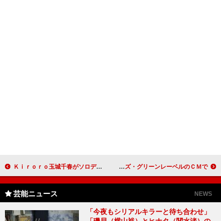
Ｋｉｒｏｒｏ玉城千春がソロデビュー きっかけは気持ち良さそうに歌う「絢香」
吉高由里子、話題になったドラマの名せりふを叫ぶ ユナイテッドアローズ・グリーンレーベルのＣＭで
芸能ニュース
NEWS
「今夜もシリアルキラーと待ち合わせ」
「磯貝（横山裕）とヒナタ（関水渚）の