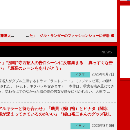
リスト受賞
土屋アンナ「ヘアは個性的に盛ってみました」 ジル・サンダーのファッションショーに登場！
NEWS
ト」“澄晴”寺西拓人の告白シーンに反響集まる 「真っすぐな告
い」「最高のシーンをありがとう」
2026年8月7日
ドラマ
拓人がダブル主演するドラマ「ラストノート」（フジテレビ系）の第5
送された。（※以下、ネタバレを含みます） 本作は、環境も積み重ねてき
う、交わるはずのなかった歳の差の男女が静かに引かれ合い、人生で …
アルキラーと待ち合わせ」「磯貝（横山裕）とヒナタ（関水
係が深まってきているのがいい」「縦山裕二さんのグッズ欲し
2026年8月6日
ドラマ