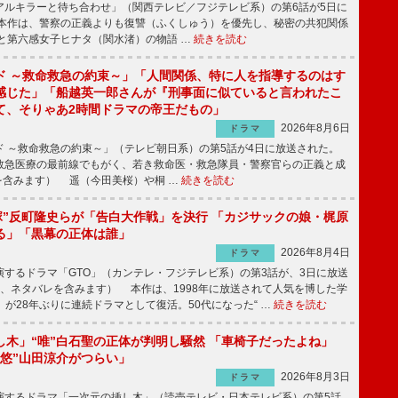
ルキラーと待ち合わせ」（関西テレビ／フジテレビ系）の第6話が5日に
本作は、警察の正義よりも復讐（ふくしゅう）を優先し、秘密の共犯関係
と第六感女子ヒナタ（関水渚）の物語 …
続きを読む
ド ～救命救急の約束～」「人間関係、特に人を指導するのはす
感じた」「船越英一郎さんが『刑事面に似ていると言われたこ
て、そりゃあ2時間ドラマの帝王だもの」
2026年8月6日
ドラマ
 ～救命救急の約束～」（テレビ朝日系）の第5話が4日に放送された。
急医療の最前線でもがく、若き救命医・救急隊員・警察官らの正義と成
を含みます） 遥（今田美桜）や桐 …
続きを読む
鬼塚”反町隆史らが「告白大作戦」を決行 「カジサックの娘・梶原
る」「黒幕の正体は誰」
2026年8月4日
ドラマ
するドラマ「GTO」（カンテレ・フジテレビ系）の第3話が、3日に放送
下、ネタバレを含みます） 本作は、1998年に放送されて人気を博した学
」が28年ぶりに連続ドラマとして復活。50代になった“ …
続きを読む
し木」“唯”白石聖の正体が判明し騒然 「車椅子だったよね」
“悠”山田涼介がつらい」
2026年8月3日
ドラマ
するドラマ「一次元の挿し木」（読売テレビ・日本テレビ系）の第5話