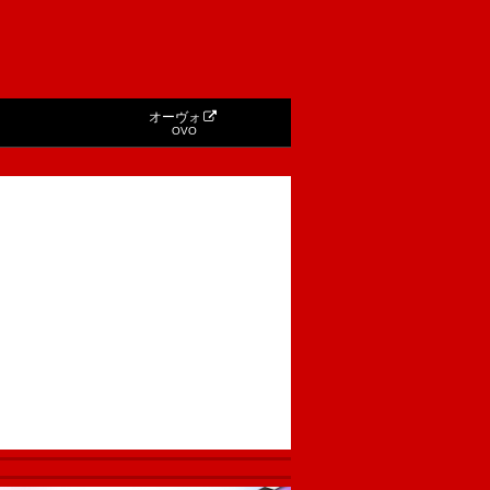
オーヴォ
OVO