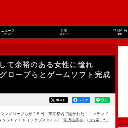
ニュース
音楽
特別企画
NEWS
MUSIC
PR
して余裕のある女性に憧れ
グローブらとゲームソフト完成
ポスト
シェア
送る
マングローブらが２５日、東京都内で開かれた「ニンテンド
ａｂＳｔｙｌｅ（ファブスタイル）”完成披露会」に出席した。