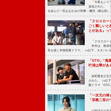
「今夜もシリア
放送された。 
を結んだ一匹おおかみの刑事・磯貝（横山裕）
「クロスロー
ごく難しいと
とがある』っ
「クロスロード
本作は、救命救
長を描く本格医療ドラマ。（※以下、ネタバレ
「GTO」“
叶渚は華があ
反町隆史が主演
された。（※以
園ドラマ「GTO
「一次元の挿
「宗教二世の
山田涼介が主演