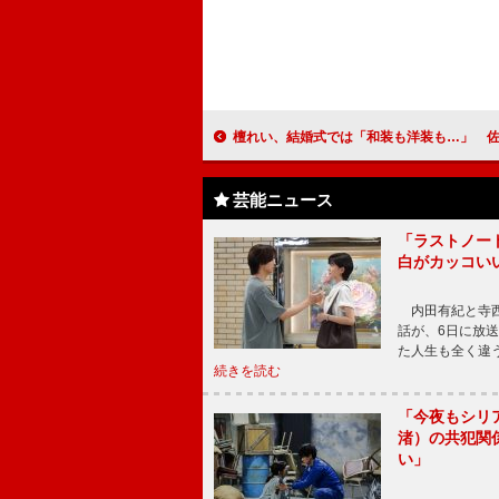
檀れい、結婚式では「和装も洋装も…」 佐藤隆太とベストフォーマ
芸能ニュース
「ラストノー
白がカッコい
内田有紀と寺西
話が、6日に放
た人生も全く違
続きを読む
「今夜もシリ
渚）の共犯関
い」