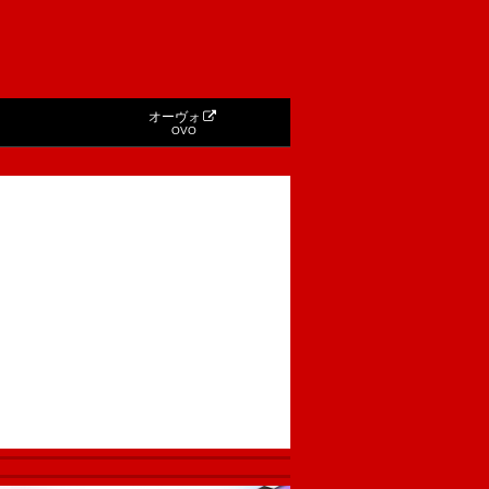
オーヴォ
OVO