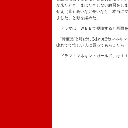
が来たとき、まばたきしない練習をし
せえ（背）高いな足長いなと、本当に
ました」と頬を緩めた。
ドラマは、ＷＥＢで視聴すると画面を
“骨董品”と呼ばれるおつぼねマネキン
疲れてて忙しい人に買ってもらえたら
ドラマ「マネキン・ガールズ」は１１