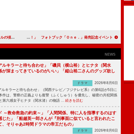
ストに松本伊代
香里奈、「相手がいたら今すぐに結婚？！」 フォトブック「Ｏｎｅ．」発売記念イベント
NEWS
アルキラーと待ち合わせ」「磯貝（横山裕）とヒナタ（関水
係が深まってきているのがいい」「縦山裕二さんのグッズ欲し
2026年8月6日
ドラマ
ルキラーと待ち合わせ」（関西テレビ／フジテレビ系）の第6話が5日に
本作は、警察の正義よりも復讐（ふくしゅう）を優先し、秘密の共犯関係
と第六感女子ヒナタ（関水渚）の物語 …
続きを読む
ド ～救命救急の約束～」「人間関係、特に人を指導するのはす
感じた」「船越英一郎さんが『刑事面に似ていると言われたこ
て、そりゃあ2時間ドラマの帝王だもの」
2026年8月6日
ドラマ