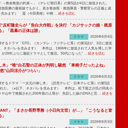
 ～救命救急の約束～」（テレビ朝日系）の第5話が4日に放送された。
急医療の最前線でもがく、若き救命医・救急隊員・警察官らの正義と成
を含みます） 遥（今田美桜）や桐 …
続きを読む
鬼塚”反町隆史らが「告白大作戦」を決行 「カジサックの娘・梶原
る」「黒幕の正体は誰」
2026年8月4日
ドラマ
するドラマ「GTO」（カンテレ・フジテレビ系）の第3話が、3日に放送
下、ネタバレを含みます） 本作は、1998年に放送されて人気を博した学
」が28年ぶりに連続ドラマとして復活。50代になった“ …
続きを読む
し木」“唯”白石聖の正体が判明し騒然 「車椅子だったよね」
“悠”山田涼介がつらい」
2026年8月3日
ドラマ
するドラマ「一次元の挿し木」（読売テレビ・日本テレビ系）の第5話
された。（※以下、ネタバレを含みます） 本作は、松下龍之介氏の同名小
ヤ山中で発掘された200年前の人骨が、失踪した妹のDNAと完 …
続きを
IVANT」「まさか長野専務（小日向文世）が…」「こうなると皆
る」
2026年8月3日
ドラマ