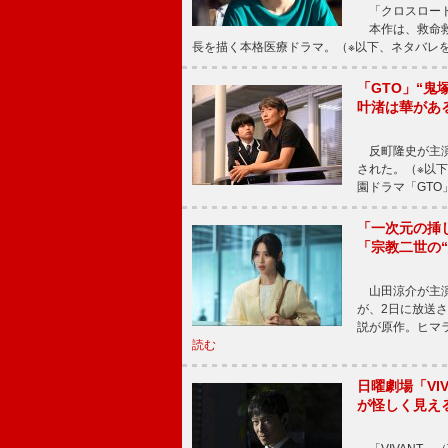
「クロスロード
本作は、救命救
長を描く本格医療ドラマ。（※以下、ネタバレ
「GTO」“
叶渚は華があ
反町隆史が主演
された。（※以
園ドラマ「GTO
「一次元の挿
「宗教二世の
山田涼介が主演
が、2日に放送
説が原作。ヒマラ
読む
日曜劇場「V
が怪しく見え