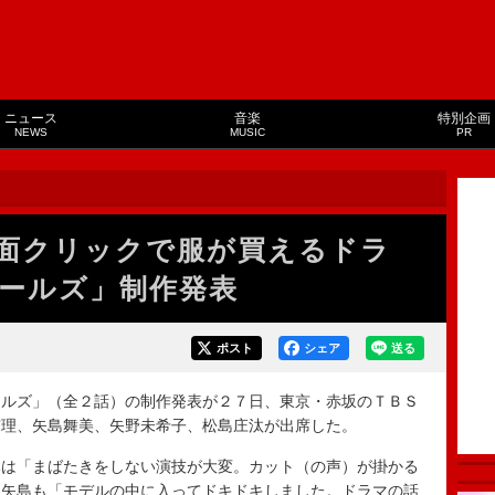
ニュース
音楽
特別企画
NEWS
MUSIC
PR
面クリックで服が買えるドラ
ールズ」制作発表
ポスト
シェア
送る
ルズ」（全２話）の制作発表が２７日、東京・赤坂のＴＢＳ
杏理、矢島舞美、矢野未希子、松島庄汰が出席した。
は「まばたきをしない演技が大変。カット（の声）が掛かる
。矢島も「モデルの中に入ってドキドキしました。ドラマの話