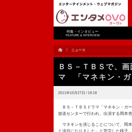
特集・インタビュー
FEATURE & INTERVIEW
ニュース
ＢＳ－ＴＢＳで、画
マ 「マネキン・ガ
2011年10月27日 / 18:18
ＢＳ－ＴＢＳドラマ「マネキン・ガー
放送センターで行われ、出演する岡本
マネキンを演じることについて、岡本
と涙目になりました」と苦労した様子